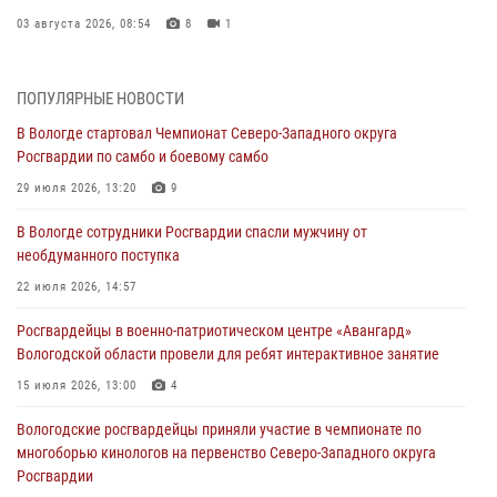
03 августа 2026, 08:54
8
1
ЗА МИНУВШУЮ НЕДЕЛЮ СОТРУДНИКАМИ ВНЕВЕДОМСТВЕННОЙ
ОХРАНЫ РОСГВАРДИИ В ВОЛОГОДСКОЙ ОБЛАСТИ ЗАДЕРЖАНО 23
ПОПУЛЯРНЫЕ НОВОСТИ
ПРАВОНАРУШИТЕЛЯ
В Вологде стартовал Чемпионат Северо-Западного округа
02 августа 2026, 10:37
Росгвардии по самбо и боевому самбо
Росгвардейцы в г. Соколе задержали несовершеннолетнего
29 июля 2026, 13:20
9
нарушителя на питбайке
В Вологде сотрудники Росгвардии спасли мужчину от
31 июля 2026, 06:43
необдуманного поступка
В Вологде стартовал Чемпионат Северо-Западного округа
22 июля 2026, 14:57
Росгвардии по самбо и боевому самбо
Росгвардейцы в военно-патриотическом центре «Авангард»
29 июля 2026, 13:20
9
Вологодской области провели для ребят интерактивное занятие
В Вологде росгвардейцы задержали мужчину, подозреваемого в
15 июля 2026, 13:00
4
хищении цветного металла
Вологодские росгвардейцы приняли участие в чемпионате по
29 июля 2026, 09:08
многоборью кинологов на первенство Северо-Западного округа
Росгвардии