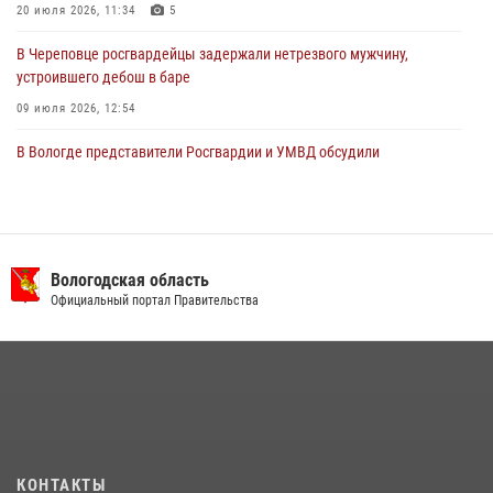
20 июля 2026, 11:34
5
В Череповце росгвардейцы задержали нетрезвого мужчину,
устроившего дебош в баре
09 июля 2026, 12:54
В Вологде представители Росгвардии и УМВД обсудили
взаимодействие по профилактике мошенничеств
22 июля 2026, 12:10
2
В Великом Устюге росгвардейцы задержали мужчин, устроивших
стрельбу
Вологодская область
Официальный портал Правительства
27 июля 2026, 07:28
16 правонарушителей на территории Вологодской области
задержали сотрудники вневедомственной охраны Росгвардии за
минувшую неделю
20 июля 2026, 09:06
В Соколе росгвардейцы задержали двух нетрезвых мужчин,
КОНТАКТЫ
угрожавших молодежи расправой