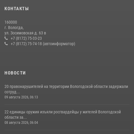
В Вологде представители Росгвардии и УМВД обсудили
КОНТАКТЫ
взаимодействие по профилактике мошенничеств
22 июля 2026, 12:10
2
160000
г. Вологда,
В ВОЛОГДЕ РОСГВАРДЕЙЦЫ ЗАДЕРЖАЛИ МУЖЧИНУ,
ул. Зосимовская д. 63 в
ОТКАЗЫВАВШЕГОСЯ ОСВОБОДИТЬ НОМЕР В ГОСТИНИЦЕ
+7 (8172) 75-33-23
+7 (8172) 75-74-18 (автоинформатор)
24 июля 2026, 07:32
НОВОСТИ
20 правонарушителей на территории Вологодской области задержали
сотруд...
09 августа 2026, 06:13
22 единицы оружия изъяли росгвардейцы у жителей Вологодской
области за...
08 августа 2026, 06:04