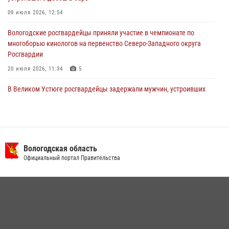
31 июля 2026, 06:43
09 июля 2026, 12:54
Вологодские росгвардейцы приняли участие в чемпионате по
многоборью кинологов на первенство Северо-Западного округа
Росгвардии
20 июля 2026, 11:34
5
В Великом Устюге росгвардейцы задержали мужчин, устроивших
стрельбу
27 июля 2026, 07:28
16 правонарушителей на территории Вологодской области
задержали сотрудники вневедомственной охраны Росгвардии за
Вологодская область
минувшую неделю
Официальный портал Правительства
20 июля 2026, 09:06
21 единицу оружия изъяли за минувшую неделю сотрудники
Росгвардии в Вологодской области
20 июля 2026, 10:47