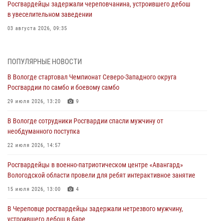
Росгвардейцы задержали череповчанина, устроившего дебош
в увеселительном заведении
03 августа 2026, 09:35
В Череповце задержали женщину, подозреваемую в хищении
товаров из магазина
ПОПУЛЯРНЫЕ НОВОСТИ
03 августа 2026, 09:34
В Вологде стартовал Чемпионат Северо-Западного округа
Росгвардии по самбо и боевому самбо
В Вологде определились победители и призеры Чемпионатов
Северо-Западного округа Росгвардии по спортивному и боевому
29 июля 2026, 13:20
9
самбо
В Вологде сотрудники Росгвардии спасли мужчину от
03 августа 2026, 08:54
8
1
необдуманного поступка
ЗА МИНУВШУЮ НЕДЕЛЮ СОТРУДНИКАМИ ВНЕВЕДОМСТВЕННОЙ
22 июля 2026, 14:57
ОХРАНЫ РОСГВАРДИИ В ВОЛОГОДСКОЙ ОБЛАСТИ ЗАДЕРЖАНО 23
Росгвардейцы в военно-патриотическом центре «Авангард»
ПРАВОНАРУШИТЕЛЯ
Вологодской области провели для ребят интерактивное занятие
02 августа 2026, 10:37
15 июля 2026, 13:00
4
Росгвардейцы в г. Соколе задержали несовершеннолетнего
В Череповце росгвардейцы задержали нетрезвого мужчину,
нарушителя на питбайке
устроившего дебош в баре