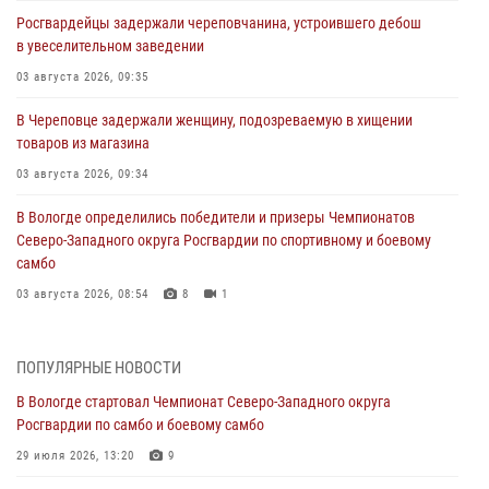
Росгвардейцы задержали череповчанина, устроившего дебош
в увеселительном заведении
03 августа 2026, 09:35
В Череповце задержали женщину, подозреваемую в хищении
товаров из магазина
03 августа 2026, 09:34
В Вологде определились победители и призеры Чемпионатов
Северо-Западного округа Росгвардии по спортивному и боевому
самбо
03 августа 2026, 08:54
8
1
ЗА МИНУВШУЮ НЕДЕЛЮ СОТРУДНИКАМИ ВНЕВЕДОМСТВЕННОЙ
ОХРАНЫ РОСГВАРДИИ В ВОЛОГОДСКОЙ ОБЛАСТИ ЗАДЕРЖАНО 23
ПОПУЛЯРНЫЕ НОВОСТИ
ПРАВОНАРУШИТЕЛЯ
В Вологде стартовал Чемпионат Северо-Западного округа
02 августа 2026, 10:37
Росгвардии по самбо и боевому самбо
Росгвардейцы в г. Соколе задержали несовершеннолетнего
29 июля 2026, 13:20
9
нарушителя на питбайке