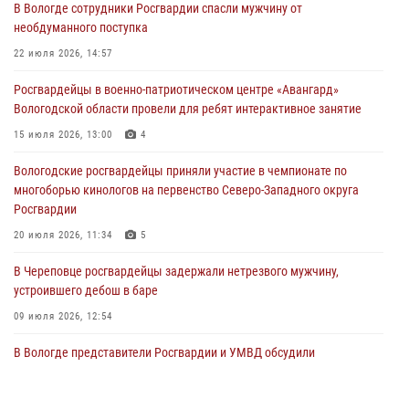
В Вологде сотрудники Росгвардии спасли мужчину от
31 июля 2026, 06:43
необдуманного поступка
В Вологде стартовал Чемпионат Северо-Западного округа
22 июля 2026, 14:57
Росгвардии по самбо и боевому самбо
Росгвардейцы в военно-патриотическом центре «Авангард»
29 июля 2026, 13:20
9
Вологодской области провели для ребят интерактивное занятие
В Вологде росгвардейцы задержали мужчину, подозреваемого в
15 июля 2026, 13:00
4
хищении цветного металла
Вологодские росгвардейцы приняли участие в чемпионате по
29 июля 2026, 09:08
многоборью кинологов на первенство Северо-Западного округа
Росгвардии
20 июля 2026, 11:34
5
В Череповце росгвардейцы задержали нетрезвого мужчину,
устроившего дебош в баре
09 июля 2026, 12:54
В Вологде представители Росгвардии и УМВД обсудили
взаимодействие по профилактике мошенничеств
22 июля 2026, 12:10
2