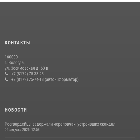
16 правонарушителей на территории Вологодской области
задержали сотрудники вневедомственной охраны Росгвардии за
минувшую неделю
20 июля 2026, 09:06
В Соколе росгвардейцы задержали двух нетрезвых мужчин,
КОНТАКТЫ
угрожавших молодежи расправой
08 июля 2026, 07:52
1
160000
г. Вологда,
21 единицу оружия изъяли за минувшую неделю сотрудники
ул. Зосимовская д. 63 в
Росгвардии в Вологодской области
+7 (8172) 75-33-23
+7 (8172) 75-74-18 (автоинформатор)
20 июля 2026, 10:47
НОВОСТИ
Росгвардейцы задержали череповчан, устроивших скандал
05 августа 2026, 12:53