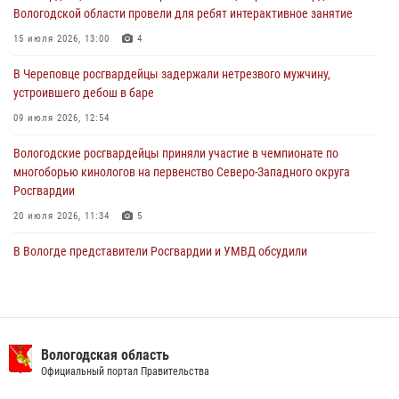
29 июля 2026, 13:20
9
Вологодской области провели для ребят интерактивное занятие
В Вологде росгвардейцы задержали мужчину, подозреваемого в
15 июля 2026, 13:00
4
хищении цветного металла
В Череповце росгвардейцы задержали нетрезвого мужчину,
29 июля 2026, 09:08
устроившего дебош в баре
09 июля 2026, 12:54
Вологодские росгвардейцы приняли участие в чемпионате по
многоборью кинологов на первенство Северо-Западного округа
Росгвардии
20 июля 2026, 11:34
5
В Вологде представители Росгвардии и УМВД обсудили
взаимодействие по профилактике мошенничеств
22 июля 2026, 12:10
2
В Великом Устюге росгвардейцы задержали мужчин, устроивших
стрельбу
Вологодская область
Официальный портал Правительства
27 июля 2026, 07:28