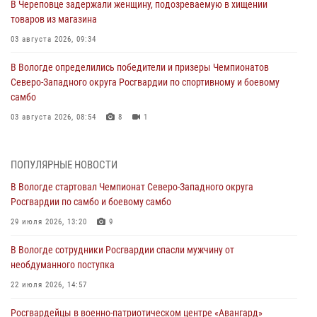
В Череповце задержали женщину, подозреваемую в хищении
товаров из магазина
03 августа 2026, 09:34
В Вологде определились победители и призеры Чемпионатов
Северо-Западного округа Росгвардии по спортивному и боевому
самбо
03 августа 2026, 08:54
8
1
ЗА МИНУВШУЮ НЕДЕЛЮ СОТРУДНИКАМИ ВНЕВЕДОМСТВЕННОЙ
ОХРАНЫ РОСГВАРДИИ В ВОЛОГОДСКОЙ ОБЛАСТИ ЗАДЕРЖАНО 23
ПОПУЛЯРНЫЕ НОВОСТИ
ПРАВОНАРУШИТЕЛЯ
В Вологде стартовал Чемпионат Северо-Западного округа
02 августа 2026, 10:37
Росгвардии по самбо и боевому самбо
Росгвардейцы в г. Соколе задержали несовершеннолетнего
29 июля 2026, 13:20
9
нарушителя на питбайке
В Вологде сотрудники Росгвардии спасли мужчину от
31 июля 2026, 06:43
необдуманного поступка
В Вологде стартовал Чемпионат Северо-Западного округа
22 июля 2026, 14:57
Росгвардии по самбо и боевому самбо
Росгвардейцы в военно-патриотическом центре «Авангард»