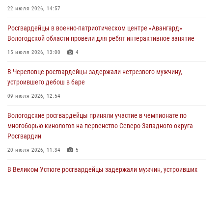
ЗА МИНУВШУЮ НЕДЕЛЮ СОТРУДНИКАМИ ВНЕВЕДОМСТВЕННОЙ
22 июля 2026, 14:57
ОХРАНЫ РОСГВАРДИИ В ВОЛОГОДСКОЙ ОБЛАСТИ ЗАДЕРЖАНО 23
Росгвардейцы в военно-патриотическом центре «Авангард»
ПРАВОНАРУШИТЕЛЯ
Вологодской области провели для ребят интерактивное занятие
02 августа 2026, 10:37
15 июля 2026, 13:00
4
Росгвардейцы в г. Соколе задержали несовершеннолетнего
В Череповце росгвардейцы задержали нетрезвого мужчину,
нарушителя на питбайке
устроившего дебош в баре
31 июля 2026, 06:43
09 июля 2026, 12:54
Вологодские росгвардейцы приняли участие в чемпионате по
многоборью кинологов на первенство Северо-Западного округа
Росгвардии
20 июля 2026, 11:34
5
В Великом Устюге росгвардейцы задержали мужчин, устроивших
стрельбу
27 июля 2026, 07:28
В Вологде представители Росгвардии и УМВД обсудили