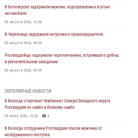
В Белозерске задержали мужчин, подозреваемых в угоне
автомобиля
03 августа 2026, 12:06
В Череповце задержали нетрезвого правонарушителя
03 августа 2026, 09:35
Росгвардейцы задержали череповчанина, устроившего дебош
в увеселительном заведении
03 августа 2026, 09:35
В Череповце задержали женщину, подозреваемую в хищении
товаров из магазина
ПОПУЛЯРНЫЕ НОВОСТИ
03 августа 2026, 09:34
В Вологде стартовал Чемпионат Северо-Западного округа
Росгвардии по самбо и боевому самбо
В Вологде определились победители и призеры Чемпионатов
Северо-Западного округа Росгвардии по спортивному и боевому
29 июля 2026, 13:20
9
самбо
В Вологде сотрудники Росгвардии спасли мужчину от
03 августа 2026, 08:54
8
1
необдуманного поступка