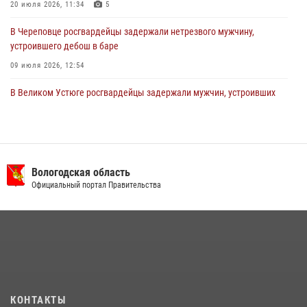
20 июля 2026, 11:34
5
В Череповце росгвардейцы задержали нетрезвого мужчину,
устроившего дебош в баре
09 июля 2026, 12:54
В Великом Устюге росгвардейцы задержали мужчин, устроивших
стрельбу
27 июля 2026, 07:28
В Вологде представители Росгвардии и УМВД обсудили
взаимодействие по профилактике мошенничеств
Вологодская область
Официальный портал Правительства
22 июля 2026, 12:10
2
В Соколе росгвардейцы задержали двух нетрезвых мужчин,
угрожавших молодежи расправой
08 июля 2026, 07:52
1
16 правонарушителей на территории Вологодской области
задержали сотрудники вневедомственной охраны Росгвардии за
КОНТАКТЫ
минувшую неделю