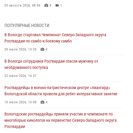
03 августа 2026, 08:54
8
1
ЗА МИНУВШУЮ НЕДЕЛЮ СОТРУДНИКАМИ ВНЕВЕДОМСТВЕННОЙ
ОХРАНЫ РОСГВАРДИИ В ВОЛОГОДСКОЙ ОБЛАСТИ ЗАДЕРЖАНО 23
ПОПУЛЯРНЫЕ НОВОСТИ
ПРАВОНАРУШИТЕЛЯ
В Вологде стартовал Чемпионат Северо-Западного округа
02 августа 2026, 10:37
Росгвардии по самбо и боевому самбо
Росгвардейцы в г. Соколе задержали несовершеннолетнего
29 июля 2026, 13:20
9
нарушителя на питбайке
В Вологде сотрудники Росгвардии спасли мужчину от
31 июля 2026, 06:43
необдуманного поступка
В Вологде стартовал Чемпионат Северо-Западного округа
22 июля 2026, 14:57
Росгвардии по самбо и боевому самбо
Росгвардейцы в военно-патриотическом центре «Авангард»
29 июля 2026, 13:20
9
Вологодской области провели для ребят интерактивное занятие
В Вологде росгвардейцы задержали мужчину, подозреваемого в
15 июля 2026, 13:00
4
хищении цветного металла
Вологодские росгвардейцы приняли участие в чемпионате по
29 июля 2026, 09:08
многоборью кинологов на первенство Северо-Западного округа
Росгвардии