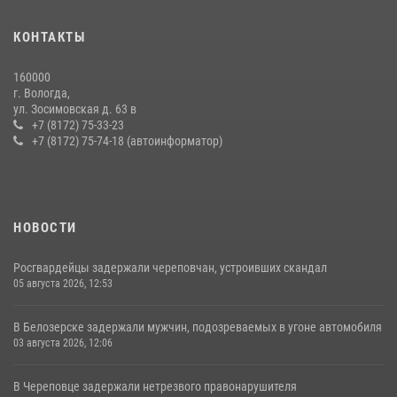
В Соколе росгвардейцы задержали двух нетрезвых мужчин,
КОНТАКТЫ
угрожавших молодежи расправой
08 июля 2026, 07:52
1
160000
г. Вологда,
21 единицу оружия изъяли за минувшую неделю сотрудники
ул. Зосимовская д. 63 в
Росгвардии в Вологодской области
+7 (8172) 75-33-23
+7 (8172) 75-74-18 (автоинформатор)
20 июля 2026, 10:47
НОВОСТИ
Росгвардейцы задержали череповчан, устроивших скандал
05 августа 2026, 12:53
В Белозерске задержали мужчин, подозреваемых в угоне автомобиля
03 августа 2026, 12:06
В Череповце задержали нетрезвого правонарушителя