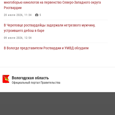
многоборью кинологов на первенство Северо-Западного округа
Росгвардии
20 июля 2026, 11:34
5
В Череповце росгвардейцы задержали нетрезвого мужчину,
устроившего дебош в баре
09 июля 2026, 12:54
В Вологде представители Росгвардии и УМВД обсудили
взаимодействие по профилактике мошенничеств
22 июля 2026, 12:10
2
В Великом Устюге росгвардейцы задержали мужчин, устроивших
стрельбу
Вологодская область
Официальный портал Правительства
27 июля 2026, 07:28
16 правонарушителей на территории Вологодской области
задержали сотрудники вневедомственной охраны Росгвардии за
минувшую неделю
20 июля 2026, 09:06