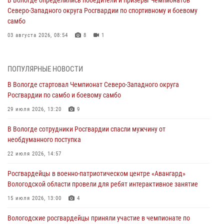
В Вологде определились победители и призеры Чемпионатов
Северо-Западного округа Росгвардии по спортивному и боевому
самбо
03 августа 2026, 08:54
8
1
ЗА МИНУВШУЮ НЕДЕЛЮ СОТРУДНИКАМИ ВНЕВЕДОМСТВЕННОЙ
ОХРАНЫ РОСГВАРДИИ В ВОЛОГОДСКОЙ ОБЛАСТИ ЗАДЕРЖАНО 23
ПОПУЛЯРНЫЕ НОВОСТИ
ПРАВОНАРУШИТЕЛЯ
В Вологде стартовал Чемпионат Северо-Западного округа
02 августа 2026, 10:37
Росгвардии по самбо и боевому самбо
Росгвардейцы в г. Соколе задержали несовершеннолетнего
29 июля 2026, 13:20
9
нарушителя на питбайке
В Вологде сотрудники Росгвардии спасли мужчину от
31 июля 2026, 06:43
необдуманного поступка
В Вологде стартовал Чемпионат Северо-Западного округа
22 июля 2026, 14:57
Росгвардии по самбо и боевому самбо
Росгвардейцы в военно-патриотическом центре «Авангард»
29 июля 2026, 13:20
9
Вологодской области провели для ребят интерактивное занятие
В Вологде росгвардейцы задержали мужчину, подозреваемого в
15 июля 2026, 13:00
4
хищении цветного металла
Вологодские росгвардейцы приняли участие в чемпионате по
29 июля 2026, 09:08