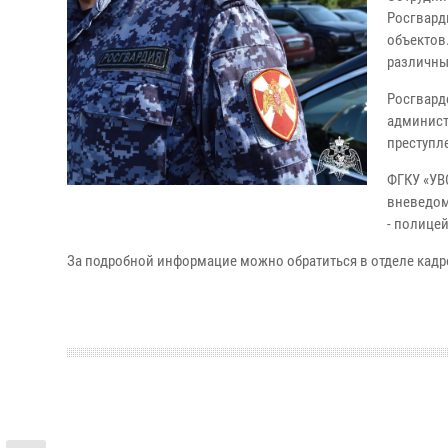
Росгвард
объектов
различны
Росгвард
админист
преступл
ФГКУ «УВ
вневедом
- полице
За подробной информацие можно обратиться в отделе кадров