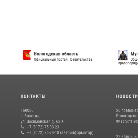
Вологодская область
Муни
Официальный портал Правительства
Общест
правопорядку
КОНТАКТЫ
НОВОСТ
160000
20 правона
г. Вологда,
Вологодской
ул. Зосимовская д. 63 в
09 августа 20
+7 (8172) 75-33-23
+7 (8172) 75-74-18 (автоинформатор)
22 единицы