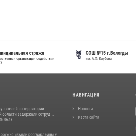
иципальная стража
СОШ №15 г.Вологды
венная организация содействия
им. А.Ф. Клубова
И
НАВИГАЦИЯ
рушителей на территории
Новости
 области задержали сотруд...
Карта сайта
26, 06:13
 оружия изъяли росгвардейцы у