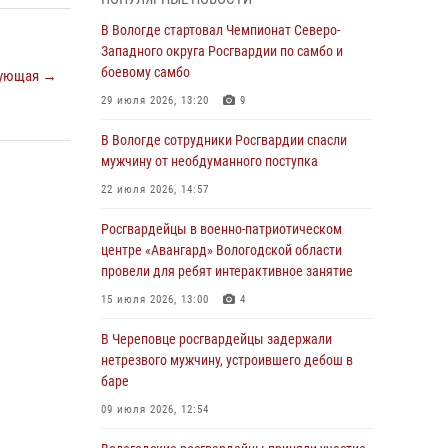
устроившего дебош в увеселительном
заведении
В Вологде стартовал Чемпионат Северо-
Западного округа Росгвардии по самбо и
03 августа 2026, 09:35
боевому самбо
ующая →
В Череповце задержали женщину,
29 июля 2026, 13:20
9
подозреваемую в хищении товаров из
магазина
В Вологде сотрудники Росгвардии спасли
мужчину от необдуманного поступка
03 августа 2026, 09:34
22 июля 2026, 14:57
В Вологде определились победители и
призеры Чемпионатов Северо-Западного
Росгвардейцы в военно-патриотическом
округа Росгвардии по спортивному и боевому
центре «Авангард» Вологодской области
самбо
провели для ребят интерактивное занятие
03 августа 2026, 08:54
8
1
15 июля 2026, 13:00
4
ЗА МИНУВШУЮ НЕДЕЛЮ СОТРУДНИКАМИ
В Череповце росгвардейцы задержали
ВНЕВЕДОМСТВЕННОЙ ОХРАНЫ РОСГВАРДИИ
нетрезвого мужчину, устроившего дебош в
В ВОЛОГОДСКОЙ ОБЛАСТИ ЗАДЕРЖАНО 23
баре
ПРАВОНАРУШИТЕЛЯ
09 июля 2026, 12:54
02 августа 2026, 10:37