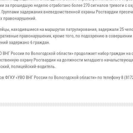
ии за прошедшую неделю отработано более 270 сигналов тревоги с о
. Группами задержания вневедомственной охраны Росгвардии пресеч
х правонарушений.
ейцы, находившиеся на маршрутах патрулирования, задержали 25 чело
ративные правонарушения, кроме того, по подозрению в совершении
ений задержано 6 граждан.
О ВНГ России по Вологодской области» продолжает набор граждан на 
ственную охрану Росгвардии на должности младшего начальствующе
йский, полицейский-водитель.
 ФГКУ «УВО ВНГ России по Вологодской области» по телефону 8 (8172)