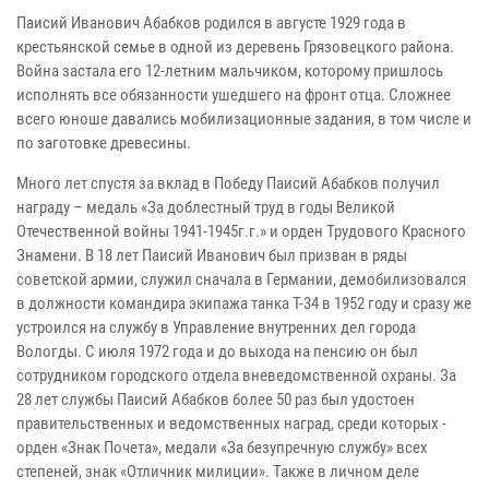
Паисий Иванович Абабков родился в августе 1929 года в
крестьянской семье в одной из деревень Грязовецкого района.
Война застала его 12-летним мальчиком, которому пришлось
исполнять все обязанности ушедшего на фронт отца. Сложнее
всего юноше давались мобилизационные задания, в том числе и
по заготовке древесины.
Много лет спустя за вклад в Победу Паисий Абабков получил
награду – медаль «За доблестный труд в годы Великой
Отечественной войны 1941-1945г.г.» и орден Трудового Красного
Знамени. В 18 лет Паисий Иванович был призван в ряды
советской армии, служил сначала в Германии, демобилизовался
в должности командира экипажа танка Т-34 в 1952 году и сразу же
устроился на службу в Управление внутренних дел города
Вологды. С июля 1972 года и до выхода на пенсию он был
сотрудником городского отдела вневедомственной охраны. За
28 лет службы Паисий Абабков более 50 раз был удостоен
правительственных и ведомственных наград, среди которых -
орден «Знак Почета», медали «За безупречную службу» всех
степеней, знак «Отличник милиции». Также в личном деле