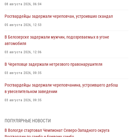
08 августа 2026, 06:04
Росгвардейцы задержали череповчан, устроивших скандал
05 августа 2026, 12:53
В Белозерске задержали мужчин, подозреваемых в угоне
автомобиля
03 августа 2026, 12:06
В Череповце задержали нетрезвого правонарушителя
03 августа 2026, 09:35
Росгвардейцы задержали череповчанина, устроившего дебош
в увеселительном заведении
03 августа 2026, 09:35
В Череповце задержали женщину, подозреваемую в хищении
товаров из магазина
ПОПУЛЯРНЫЕ НОВОСТИ
03 августа 2026, 09:34
В Вологде стартовал Чемпионат Северо-Западного округа
Росгвардии по самбо и боевому самбо