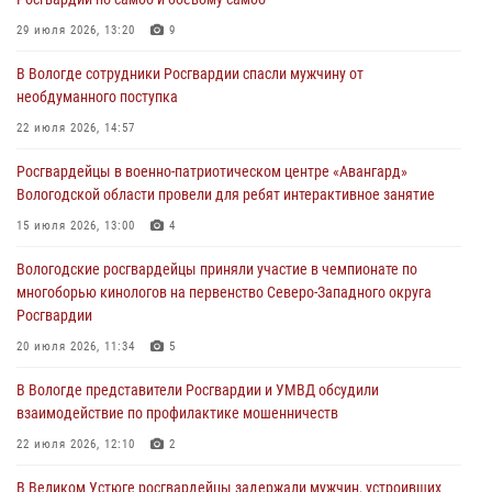
В Вологде определились победители и призеры Чемпионатов
Северо-Западного округа Росгвардии по спортивному и боевому
29 июля 2026, 13:20
9
самбо
В Вологде сотрудники Росгвардии спасли мужчину от
03 августа 2026, 08:54
8
1
необдуманного поступка
ЗА МИНУВШУЮ НЕДЕЛЮ СОТРУДНИКАМИ ВНЕВЕДОМСТВЕННОЙ
22 июля 2026, 14:57
ОХРАНЫ РОСГВАРДИИ В ВОЛОГОДСКОЙ ОБЛАСТИ ЗАДЕРЖАНО 23
Росгвардейцы в военно-патриотическом центре «Авангард»
ПРАВОНАРУШИТЕЛЯ
Вологодской области провели для ребят интерактивное занятие
02 августа 2026, 10:37
15 июля 2026, 13:00
4
Росгвардейцы в г. Соколе задержали несовершеннолетнего
Вологодские росгвардейцы приняли участие в чемпионате по
нарушителя на питбайке
многоборью кинологов на первенство Северо-Западного округа
31 июля 2026, 06:43
Росгвардии
20 июля 2026, 11:34
5
В Вологде представители Росгвардии и УМВД обсудили
взаимодействие по профилактике мошенничеств
22 июля 2026, 12:10
2
В Великом Устюге росгвардейцы задержали мужчин, устроивших