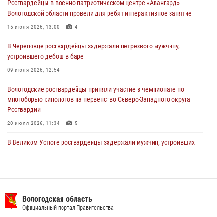
Росгвардейцы в военно-патриотическом центре «Авангард»
ПРАВОНАРУШИТЕЛЯ
Вологодской области провели для ребят интерактивное занятие
02 августа 2026, 10:37
15 июля 2026, 13:00
4
Росгвардейцы в г. Соколе задержали несовершеннолетнего
В Череповце росгвардейцы задержали нетрезвого мужчину,
нарушителя на питбайке
устроившего дебош в баре
31 июля 2026, 06:43
09 июля 2026, 12:54
Вологодские росгвардейцы приняли участие в чемпионате по
многоборью кинологов на первенство Северо-Западного округа
Росгвардии
20 июля 2026, 11:34
5
В Великом Устюге росгвардейцы задержали мужчин, устроивших
стрельбу
27 июля 2026, 07:28
16 правонарушителей на территории Вологодской области
задержали сотрудники вневедомственной охраны Росгвардии за
Вологодская область
минувшую неделю
Официальный портал Правительства