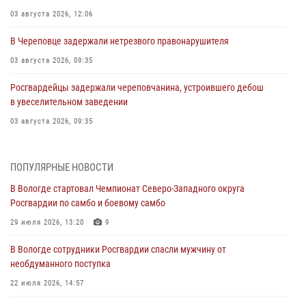
03 августа 2026, 12:06
В Череповце задержали нетрезвого правонарушителя
03 августа 2026, 09:35
Росгвардейцы задержали череповчанина, устроившего дебош
в увеселительном заведении
03 августа 2026, 09:35
В Череповце задержали женщину, подозреваемую в хищении
товаров из магазина
ПОПУЛЯРНЫЕ НОВОСТИ
03 августа 2026, 09:34
В Вологде стартовал Чемпионат Северо-Западного округа
Росгвардии по самбо и боевому самбо
В Вологде определились победители и призеры Чемпионатов
Северо-Западного округа Росгвардии по спортивному и боевому
29 июля 2026, 13:20
9
самбо
В Вологде сотрудники Росгвардии спасли мужчину от
03 августа 2026, 08:54
8
1
необдуманного поступка
ЗА МИНУВШУЮ НЕДЕЛЮ СОТРУДНИКАМИ ВНЕВЕДОМСТВЕННОЙ
22 июля 2026, 14:57
ОХРАНЫ РОСГВАРДИИ В ВОЛОГОДСКОЙ ОБЛАСТИ ЗАДЕРЖАНО 23