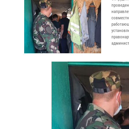
проведен
направле
совместн
работающ
установл
правонар
админист