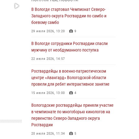
округа Росгвардии по спортивному и боевому
самбо
В Вологде стартовал Чемпионат Северо-
Западного округа Росгвардии по самбо и
03 августа 2026, 08:54
8
1
боевому самбо
ЗА МИНУВШУЮ НЕДЕЛЮ СОТРУДНИКАМИ
29 июля 2026, 13:20
9
ВНЕВЕДОМСТВЕННОЙ ОХРАНЫ РОСГВАРДИИ
В ВОЛОГОДСКОЙ ОБЛАСТИ ЗАДЕРЖАНО 23
В Вологде сотрудники Росгвардии спасли
ПРАВОНАРУШИТЕЛЯ
мужчину от необдуманного поступка
02 августа 2026, 10:37
22 июля 2026, 14:57
Росгвардейцы в г. Соколе задержали
Росгвардейцы в военно-патриотическом
несовершеннолетнего нарушителя
центре «Авангард» Вологодской области
на питбайке
провели для ребят интерактивное занятие
31 июля 2026, 06:43
15 июля 2026, 13:00
4
В Вологде стартовал Чемпионат Северо-
Вологодские росгвардейцы приняли участие
Западного округа Росгвардии по самбо и
в чемпионате по многоборью кинологов на
боевому самбо
первенство Северо-Западного округа
Росгвардии
29 июля 2026, 13:20
9
20 июля 2026, 11:34
5
В Вологде росгвардейцы задержали