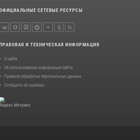
Вологодской области задержали сотрудники
ОФИЦИАЛЬНЫЕ СЕТЕВЫЕ РЕСУРСЫ
вневедомственной охраны Росгвардии за
минувшую неделю
20 июля 2026, 09:06
21 единицу оружия изъяли за минувшую
ПРАВОВАЯ И ТЕХНИЧЕСКАЯ ИНФОРМАЦИЯ
неделю сотрудники Росгвардии в
Вологодской области
О сайте
20 июля 2026, 10:47
Об использовании информации сайта
Правила обработки персональных данных
Сообщить об ошибках