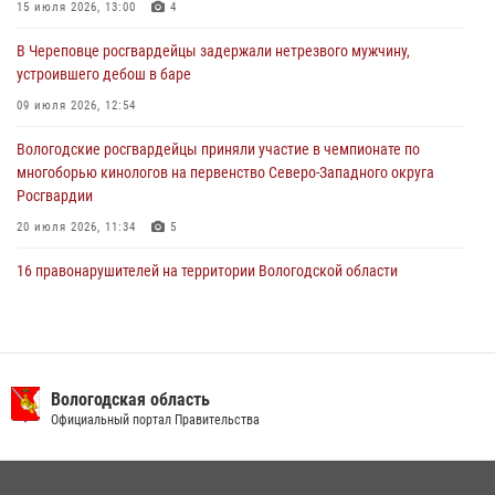
В Вологде стартовал Чемпионат Северо-Западного округа
15 июля 2026, 13:00
4
Росгвардии по самбо и боевому самбо
В Череповце росгвардейцы задержали нетрезвого мужчину,
29 июля 2026, 13:20
9
устроившего дебош в баре
09 июля 2026, 12:54
Вологодские росгвардейцы приняли участие в чемпионате по
многоборью кинологов на первенство Северо-Западного округа
Росгвардии
20 июля 2026, 11:34
5
16 правонарушителей на территории Вологодской области
задержали сотрудники вневедомственной охраны Росгвардии за
минувшую неделю
20 июля 2026, 09:06
В Великом Устюге росгвардейцы задержали мужчин, устроивших
Вологодская область
стрельбу
Официальный портал Правительства
27 июля 2026, 07:28
В Вологде представители Росгвардии и УМВД обсудили