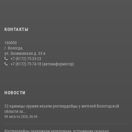
взаимодействие по профилактике мошенничеств
22 июля 2026, 12:10
2
21 единицу оружия изъяли за минувшую неделю сотрудники
КОНТАКТЫ
Росгвардии в Вологодской области
20 июля 2026, 10:47
160000
г. Вологда,
26 единиц оружия сдали росгвардейцам добровольно жители
ул. Зосимовская д. 63 в
Вологодской области за минувшую неделю
+7 (8172) 75-33-23
+7 (8172) 75-74-18 (автоинформатор)
11 июля 2026, 05:49
НОВОСТИ
22 единицы оружия изъяли росгвардейцы у жителей Вологодской
области за...
08 августа 2026, 06:04
Росгвардейцы задержали череповчан, устроивших скандал