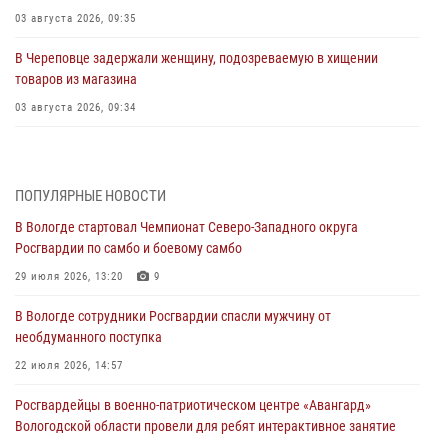
03 августа 2026, 09:35
В Череповце задержали женщину, подозреваемую в хищении
товаров из магазина
03 августа 2026, 09:34
В Вологде определились победители и призеры Чемпионатов
Северо-Западного округа Росгвардии по спортивному и боевому
самбо
ПОПУЛЯРНЫЕ НОВОСТИ
03 августа 2026, 08:54
8
1
В Вологде стартовал Чемпионат Северо-Западного округа
Росгвардии по самбо и боевому самбо
ЗА МИНУВШУЮ НЕДЕЛЮ СОТРУДНИКАМИ ВНЕВЕДОМСТВЕННОЙ
ОХРАНЫ РОСГВАРДИИ В ВОЛОГОДСКОЙ ОБЛАСТИ ЗАДЕРЖАНО 23
29 июля 2026, 13:20
9
ПРАВОНАРУШИТЕЛЯ
В Вологде сотрудники Росгвардии спасли мужчину от
02 августа 2026, 10:37
необдуманного поступка
Росгвардейцы в г. Соколе задержали несовершеннолетнего
22 июля 2026, 14:57
нарушителя на питбайке
Росгвардейцы в военно-патриотическом центре «Авангард»
31 июля 2026, 06:43
Вологодской области провели для ребят интерактивное занятие