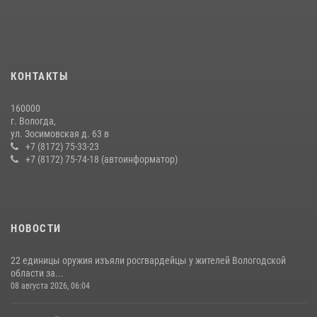
21 единицу оружия изъяли за минувшую неделю сотрудники
Росгвардии в Вологодской области
20 июля 2026, 10:47
В Вологде представители Росгвардии и УМВД обсудили
КОНТАКТЫ
взаимодействие по профилактике мошенничеств
22 июля 2026, 12:10
2
160000
г. Вологда,
В ВОЛОГДЕ РОСГВАРДЕЙЦЫ ЗАДЕРЖАЛИ МУЖЧИНУ,
ул. Зосимовская д. 63 в
ОТКАЗЫВАВШЕГОСЯ ОСВОБОДИТЬ НОМЕР В ГОСТИНИЦЕ
+7 (8172) 75-33-23
+7 (8172) 75-74-18 (автоинформатор)
24 июля 2026, 07:32
НОВОСТИ
22 единицы оружия изъяли росгвардейцы у жителей Вологодской
области за...
08 августа 2026, 06:04