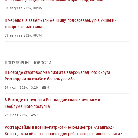
03 августа 2026, 09:35
В Череповце задержали женщину, подозреваемую в хищении
товаров из магазина
03 августа 2026, 09:34
В Вологде определились победители и призеры Чемпионатов
Северо-Западного округа Росгвардии по спортивному и боевому
самбо
ПОПУЛЯРНЫЕ НОВОСТИ
03 августа 2026, 08:54
8
1
В Вологде стартовал Чемпионат Северо-Западного округа
Росгвардии по самбо и боевому самбо
ЗА МИНУВШУЮ НЕДЕЛЮ СОТРУДНИКАМИ ВНЕВЕДОМСТВЕННОЙ
ОХРАНЫ РОСГВАРДИИ В ВОЛОГОДСКОЙ ОБЛАСТИ ЗАДЕРЖАНО 23
29 июля 2026, 13:20
9
ПРАВОНАРУШИТЕЛЯ
В Вологде сотрудники Росгвардии спасли мужчину от
02 августа 2026, 10:37
необдуманного поступка
Росгвардейцы в г. Соколе задержали несовершеннолетнего
22 июля 2026, 14:57
нарушителя на питбайке
Росгвардейцы в военно-патриотическом центре «Авангард»
31 июля 2026, 06:43
Вологодской области провели для ребят интерактивное занятие