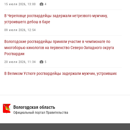
В Вологде стартовал Чемпионат Северо-Западного округа
15 июля 2026, 13:00
4
Росгвардии по самбо и боевому самбо
В Череповце росгвардейцы задержали нетрезвого мужчину,
29 июля 2026, 13:20
9
устроившего дебош в баре
09 июля 2026, 12:54
Вологодские росгвардейцы приняли участие в чемпионате по
многоборью кинологов на первенство Северо-Западного округа
Росгвардии
20 июля 2026, 11:34
5
В Великом Устюге росгвардейцы задержали мужчин, устроивших
стрельбу
27 июля 2026, 07:28
16 правонарушителей на территории Вологодской области
задержали сотрудники вневедомственной охраны Росгвардии за
Вологодская область
минувшую неделю
Официальный портал Правительства
20 июля 2026, 09:06