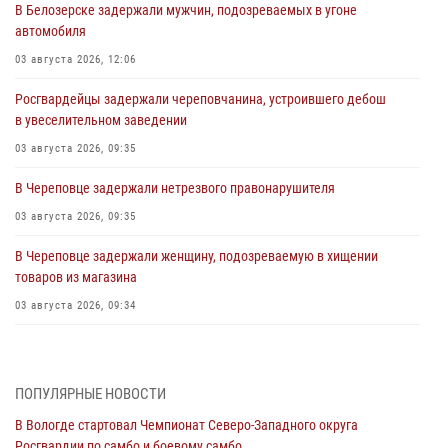
В Белозерске задержали мужчин, подозреваемых в угоне
автомобиля
03 августа 2026, 12:06
Росгвардейцы задержали череповчанина, устроившего дебош
в увеселительном заведении
03 августа 2026, 09:35
В Череповце задержали нетрезвого правонарушителя
03 августа 2026, 09:35
В Череповце задержали женщину, подозреваемую в хищении
товаров из магазина
03 августа 2026, 09:34
В Вологде определились победители и призеры Чемпионатов
Северо-Западного округа Росгвардии по спортивному и боевому
самбо
ПОПУЛЯРНЫЕ НОВОСТИ
03 августа 2026, 08:54
8
1
В Вологде стартовал Чемпионат Северо-Западного округа
Росгвардии по самбо и боевому самбо