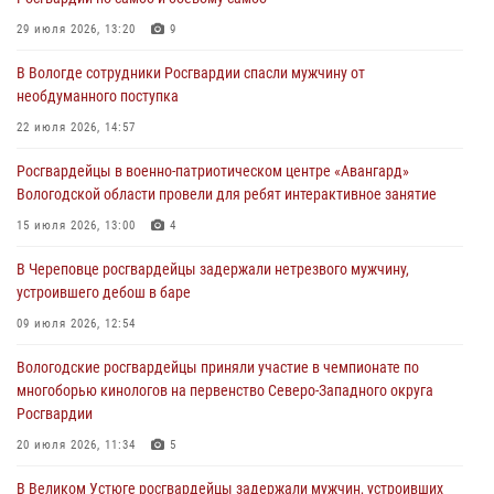
ЗА МИНУВШУЮ НЕДЕЛЮ СОТРУДНИКАМИ ВНЕВЕДОМСТВЕННОЙ
ОХРАНЫ РОСГВАРДИИ В ВОЛОГОДСКОЙ ОБЛАСТИ ЗАДЕРЖАНО 23
29 июля 2026, 13:20
9
ПРАВОНАРУШИТЕЛЯ
В Вологде сотрудники Росгвардии спасли мужчину от
02 августа 2026, 10:37
необдуманного поступка
Росгвардейцы в г. Соколе задержали несовершеннолетнего
22 июля 2026, 14:57
нарушителя на питбайке
Росгвардейцы в военно-патриотическом центре «Авангард»
31 июля 2026, 06:43
Вологодской области провели для ребят интерактивное занятие
В Вологде стартовал Чемпионат Северо-Западного округа
15 июля 2026, 13:00
4
Росгвардии по самбо и боевому самбо
В Череповце росгвардейцы задержали нетрезвого мужчину,
29 июля 2026, 13:20
9
устроившего дебош в баре
09 июля 2026, 12:54
Вологодские росгвардейцы приняли участие в чемпионате по
многоборью кинологов на первенство Северо-Западного округа
Росгвардии
20 июля 2026, 11:34
5
В Великом Устюге росгвардейцы задержали мужчин, устроивших