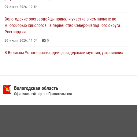
09 июля 2026, 12:54
Вологодские росгвардейцы приняли участие в чемпионате по
многоборью кинологов на первенство Северо-Западного округа
Росгвардии
20 июля 2026, 11:34
5
В Великом Устюге росгвардейцы задержали мужчин, устроивших
стрельбу
27 июля 2026, 07:28
В Вологде представители Росгвардии и УМВД обсудили
взаимодействие по профилактике мошенничеств
Вологодская область
Официальный портал Правительства
22 июля 2026, 12:10
2
16 правонарушителей на территории Вологодской области
задержали сотрудники вневедомственной охраны Росгвардии за
минувшую неделю
20 июля 2026, 09:06