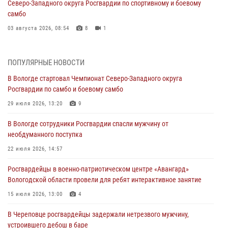
Северо-Западного округа Росгвардии по спортивному и боевому
самбо
03 августа 2026, 08:54
8
1
ЗА МИНУВШУЮ НЕДЕЛЮ СОТРУДНИКАМИ ВНЕВЕДОМСТВЕННОЙ
ОХРАНЫ РОСГВАРДИИ В ВОЛОГОДСКОЙ ОБЛАСТИ ЗАДЕРЖАНО 23
ПОПУЛЯРНЫЕ НОВОСТИ
ПРАВОНАРУШИТЕЛЯ
В Вологде стартовал Чемпионат Северо-Западного округа
02 августа 2026, 10:37
Росгвардии по самбо и боевому самбо
Росгвардейцы в г. Соколе задержали несовершеннолетнего
29 июля 2026, 13:20
9
нарушителя на питбайке
В Вологде сотрудники Росгвардии спасли мужчину от
31 июля 2026, 06:43
необдуманного поступка
В Вологде стартовал Чемпионат Северо-Западного округа
22 июля 2026, 14:57
Росгвардии по самбо и боевому самбо
Росгвардейцы в военно-патриотическом центре «Авангард»
29 июля 2026, 13:20
9
Вологодской области провели для ребят интерактивное занятие
В Вологде росгвардейцы задержали мужчину, подозреваемого в
15 июля 2026, 13:00
4
хищении цветного металла
В Череповце росгвардейцы задержали нетрезвого мужчину,
29 июля 2026, 09:08
устроившего дебош в баре