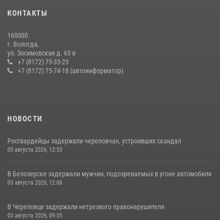
В Соколе росгвардейцы задержали двух нетрезвых мужчин,
КОНТАКТЫ
угрожавших молодежи расправой
08 июля 2026, 07:52
1
160000
г. Вологда,
21 единицу оружия изъяли за минувшую неделю сотрудники
ул. Зосимовская д. 63 в
Росгвардии в Вологодской области
+7 (8172) 75-33-23
+7 (8172) 75-74-18 (автоинформатор)
20 июля 2026, 10:47
НОВОСТИ
Росгвардейцы задержали череповчан, устроивших скандал
05 августа 2026, 12:53
В Белозерске задержали мужчин, подозреваемых в угоне автомобиля
03 августа 2026, 12:06
В Череповце задержали нетрезвого правонарушителя
03 августа 2026, 09:35