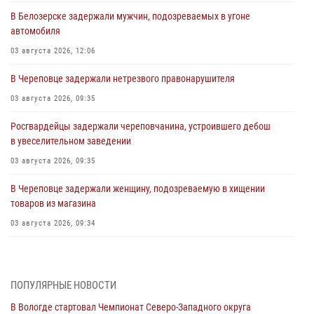
В Белозерске задержали мужчин, подозреваемых в угоне
автомобиля
03 августа 2026, 12:06
В Череповце задержали нетрезвого правонарушителя
03 августа 2026, 09:35
Росгвардейцы задержали череповчанина, устроившего дебош
в увеселительном заведении
03 августа 2026, 09:35
В Череповце задержали женщину, подозреваемую в хищении
товаров из магазина
03 августа 2026, 09:34
В Вологде определились победители и призеры Чемпионатов
Северо-Западного округа Росгвардии по спортивному и боевому
самбо
ПОПУЛЯРНЫЕ НОВОСТИ
03 августа 2026, 08:54
8
1
В Вологде стартовал Чемпионат Северо-Западного округа