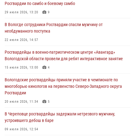
Росгвардии по самбо и боевому самбо
ЗА МИНУВШУЮ НЕДЕЛЮ СОТРУДНИКАМИ ВНЕВЕДОМСТВЕННОЙ
ОХРАНЫ РОСГВАРДИИ В ВОЛОГОДСКОЙ ОБЛАСТИ ЗАДЕРЖАНО 23
29 июля 2026, 13:20
9
ПРАВОНАРУШИТЕЛЯ
В Вологде сотрудники Росгвардии спасли мужчину от
02 августа 2026, 10:37
необдуманного поступка
Росгвардейцы в г. Соколе задержали несовершеннолетнего
22 июля 2026, 14:57
нарушителя на питбайке
Росгвардейцы в военно-патриотическом центре «Авангард»
31 июля 2026, 06:43
Вологодской области провели для ребят интерактивное занятие
В Вологде стартовал Чемпионат Северо-Западного округа
15 июля 2026, 13:00
4
Росгвардии по самбо и боевому самбо
Вологодские росгвардейцы приняли участие в чемпионате по
29 июля 2026, 13:20
9
многоборью кинологов на первенство Северо-Западного округа
Росгвардии
20 июля 2026, 11:34
5
В Череповце росгвардейцы задержали нетрезвого мужчину,
устроившего дебош в баре
09 июля 2026, 12:54