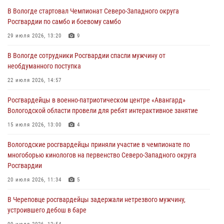
ПРАВОНАРУШИТЕЛЯ
В Вологде стартовал Чемпионат Северо-Западного округа
02 августа 2026, 10:37
Росгвардии по самбо и боевому самбо
Росгвардейцы в г. Соколе задержали несовершеннолетнего
29 июля 2026, 13:20
9
нарушителя на питбайке
В Вологде сотрудники Росгвардии спасли мужчину от
31 июля 2026, 06:43
необдуманного поступка
В Вологде стартовал Чемпионат Северо-Западного округа
22 июля 2026, 14:57
Росгвардии по самбо и боевому самбо
Росгвардейцы в военно-патриотическом центре «Авангард»
29 июля 2026, 13:20
9
Вологодской области провели для ребят интерактивное занятие
В Вологде росгвардейцы задержали мужчину, подозреваемого в
15 июля 2026, 13:00
4
хищении цветного металла
Вологодские росгвардейцы приняли участие в чемпионате по
29 июля 2026, 09:08
многоборью кинологов на первенство Северо-Западного округа
Росгвардии
20 июля 2026, 11:34
5
В Череповце росгвардейцы задержали нетрезвого мужчину,
устроившего дебош в баре