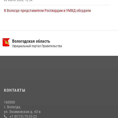
09 июля 2026, 12:54
В Вологде представители Росгвардии и УМВД обсудили
взаимодействие по профилактике мошенничеств
22 июля 2026, 12:10
2
В Соколе росгвардейцы задержали двух нетрезвых мужчин,
угрожавших молодежи расправой
Вологодская область
Официальный портал Правительства
08 июля 2026, 07:52
1
В Великом Устюге росгвардейцы задержали мужчин, устроивших
стрельбу
27 июля 2026, 07:28
16 правонарушителей на территории Вологодской области
задержали сотрудники вневедомственной охраны Росгвардии за
КОНТАКТЫ
минувшую неделю
20 июля 2026, 09:06
160000
г. Вологда,
21 единицу оружия изъяли за минувшую неделю сотрудники
ул. Зосимовская д. 63 в
Росгвардии в Вологодской области
+7 (8172) 75-33-23