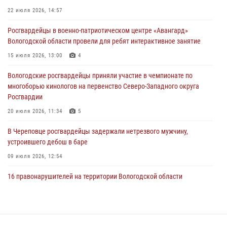
Росгвардейцы в г. Соколе задержали несовершеннолетнего
22 июля 2026, 14:57
нарушителя на питбайке
Росгвардейцы в военно-патриотическом центре «Авангард»
31 июля 2026, 06:43
Вологодской области провели для ребят интерактивное занятие
В Вологде стартовал Чемпионат Северо-Западного округа
15 июля 2026, 13:00
4
Росгвардии по самбо и боевому самбо
Вологодские росгвардейцы приняли участие в чемпионате по
29 июля 2026, 13:20
9
многоборью кинологов на первенство Северо-Западного округа
Росгвардии
20 июля 2026, 11:34
5
В Череповце росгвардейцы задержали нетрезвого мужчину,
устроившего дебош в баре
09 июля 2026, 12:54
16 правонарушителей на территории Вологодской области
задержали сотрудники вневедомственной охраны Росгвардии за
минувшую неделю
20 июля 2026, 09:06