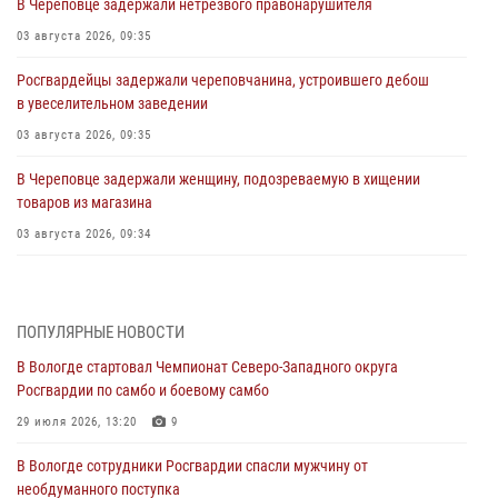
В Череповце задержали нетрезвого правонарушителя
03 августа 2026, 09:35
Росгвардейцы задержали череповчанина, устроившего дебош
в увеселительном заведении
03 августа 2026, 09:35
В Череповце задержали женщину, подозреваемую в хищении
товаров из магазина
03 августа 2026, 09:34
В Вологде определились победители и призеры Чемпионатов
Северо-Западного округа Росгвардии по спортивному и боевому
самбо
ПОПУЛЯРНЫЕ НОВОСТИ
03 августа 2026, 08:54
8
1
В Вологде стартовал Чемпионат Северо-Западного округа
Росгвардии по самбо и боевому самбо
ЗА МИНУВШУЮ НЕДЕЛЮ СОТРУДНИКАМИ ВНЕВЕДОМСТВЕННОЙ
ОХРАНЫ РОСГВАРДИИ В ВОЛОГОДСКОЙ ОБЛАСТИ ЗАДЕРЖАНО 23
29 июля 2026, 13:20
9
ПРАВОНАРУШИТЕЛЯ
В Вологде сотрудники Росгвардии спасли мужчину от
02 августа 2026, 10:37
необдуманного поступка