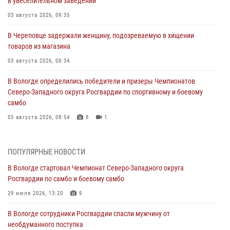
в увеселительном заведении
03 августа 2026, 09:35
В Череповце задержали женщину, подозреваемую в хищении
товаров из магазина
03 августа 2026, 09:34
В Вологде определились победители и призеры Чемпионатов
Северо-Западного округа Росгвардии по спортивному и боевому
самбо
03 августа 2026, 08:54
8
1
ЗА МИНУВШУЮ НЕДЕЛЮ СОТРУДНИКАМИ ВНЕВЕДОМСТВЕННОЙ
ОХРАНЫ РОСГВАРДИИ В ВОЛОГОДСКОЙ ОБЛАСТИ ЗАДЕРЖАНО 23
ПОПУЛЯРНЫЕ НОВОСТИ
ПРАВОНАРУШИТЕЛЯ
В Вологде стартовал Чемпионат Северо-Западного округа
02 августа 2026, 10:37
Росгвардии по самбо и боевому самбо
Росгвардейцы в г. Соколе задержали несовершеннолетнего
29 июля 2026, 13:20
9
нарушителя на питбайке
В Вологде сотрудники Росгвардии спасли мужчину от
31 июля 2026, 06:43
необдуманного поступка