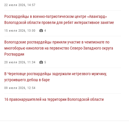
В Вологде стартовал Чемпионат Северо-Западного округа
22 июля 2026, 14:57
Росгвардии по самбо и боевому самбо
Росгвардейцы в военно-патриотическом центре «Авангард»
29 июля 2026, 13:20
9
Вологодской области провели для ребят интерактивное занятие
В Вологде росгвардейцы задержали мужчину, подозреваемого в
15 июля 2026, 13:00
4
хищении цветного металла
Вологодские росгвардейцы приняли участие в чемпионате по
29 июля 2026, 09:08
многоборью кинологов на первенство Северо-Западного округа
Росгвардии
20 июля 2026, 11:34
5
В Череповце росгвардейцы задержали нетрезвого мужчину,
устроившего дебош в баре
09 июля 2026, 12:54
16 правонарушителей на территории Вологодской области
задержали сотрудники вневедомственной охраны Росгвардии за
минувшую неделю
20 июля 2026, 09:06