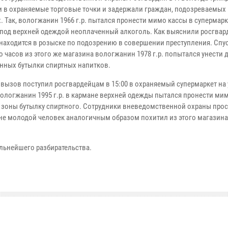
 в охраняемые торговые точки и задержали граждан, подозреваемых
 Так, вологжанин 1966 г.р. пытался пронести мимо кассы в супермарке
 под верхней одеждой неоплаченный алкоголь. Как выяснили росгвар
находится в розыске по подозрению в совершении преступления. Спу
 часов из этого же магазина вологжанин 1978 г.р. попытался унести 
нных бутылки спиртных напитков.
 вызов поступил росгвардейцам в 15:00 в охраняемый супермаркет на 
Вологжанин 1995 г.р. в кармане верхней одежды пытался пронести ми
 зоны бутылку спиртного. Сотрудники вневедомственной охраны про
уне молодой человек аналогичным образом похитил из этого магазин
льнейшего разбирательства.