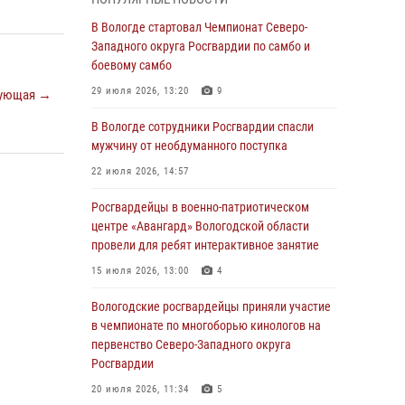
магазина
В Вологде стартовал Чемпионат Северо-
03 августа 2026, 09:34
Западного округа Росгвардии по самбо и
боевому самбо
В Вологде определились победители и
призеры Чемпионатов Северо-Западного
29 июля 2026, 13:20
9
ующая →
округа Росгвардии по спортивному и боевому
самбо
В Вологде сотрудники Росгвардии спасли
мужчину от необдуманного поступка
03 августа 2026, 08:54
8
1
22 июля 2026, 14:57
ЗА МИНУВШУЮ НЕДЕЛЮ СОТРУДНИКАМИ
ВНЕВЕДОМСТВЕННОЙ ОХРАНЫ РОСГВАРДИИ
Росгвардейцы в военно-патриотическом
В ВОЛОГОДСКОЙ ОБЛАСТИ ЗАДЕРЖАНО 23
центре «Авангард» Вологодской области
ПРАВОНАРУШИТЕЛЯ
провели для ребят интерактивное занятие
02 августа 2026, 10:37
15 июля 2026, 13:00
4
Росгвардейцы в г. Соколе задержали
Вологодские росгвардейцы приняли участие
несовершеннолетнего нарушителя
в чемпионате по многоборью кинологов на
на питбайке
первенство Северо-Западного округа
Росгвардии
31 июля 2026, 06:43
20 июля 2026, 11:34
5
В Вологде стартовал Чемпионат Северо-