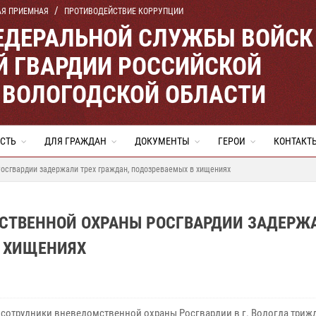
АЯ ПРИЕМНАЯ
ПРОТИВОДЕЙСТВИЕ КОРРУПЦИИ
ЕДЕРАЛЬНОЙ СЛУЖБЫ ВОЙСК
 ГВАРДИИ РОССИЙСКОЙ
 ВОЛОГОДСКОЙ ОБЛАСТИ
СТЬ
ДЛЯ ГРАЖДАН
ДОКУМЕНТЫ
ГЕРОИ
КОНТАКТ
осгвардии задержали трех граждан, подозреваемых в хищениях
МСТВЕННОЙ ОХРАНЫ РОСГВАРДИИ ЗАДЕРЖ
В ХИЩЕНИЯХ
 сотрудники вневедомственной охраны Росгвардии в г. Вологда триж