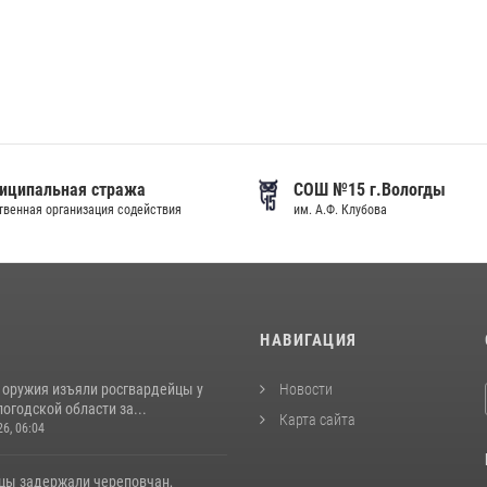
иципальная стража
СОШ №15 г.Вологды
венная организация содействия
им. А.Ф. Клубова
И
НАВИГАЦИЯ
 оружия изъяли росгвардейцы у
Новости
огодской области за...
Карта сайта
26, 06:04
цы задержали череповчан,