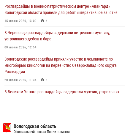
ОХРАНЫ РОСГВАРДИИ В ВОЛОГОДСКОЙ ОБЛАСТИ ЗАДЕРЖАНО 23
Росгвардейцы в военно-патриотическом центре «Авангард»
ПРАВОНАРУШИТЕЛЯ
Вологодской области провели для ребят интерактивное занятие
02 августа 2026, 10:37
15 июля 2026, 13:00
4
Росгвардейцы в г. Соколе задержали несовершеннолетнего
В Череповце росгвардейцы задержали нетрезвого мужчину,
нарушителя на питбайке
устроившего дебош в баре
31 июля 2026, 06:43
09 июля 2026, 12:54
Вологодские росгвардейцы приняли участие в чемпионате по
многоборью кинологов на первенство Северо-Западного округа
Росгвардии
20 июля 2026, 11:34
5
В Великом Устюге росгвардейцы задержали мужчин, устроивших
стрельбу
27 июля 2026, 07:28
16 правонарушителей на территории Вологодской области
задержали сотрудники вневедомственной охраны Росгвардии за
Вологодская область
минувшую неделю
Официальный портал Правительства