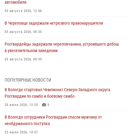
автомобиля
03 августа 2026, 12:06
В Череповце задержали нетрезвого правонарушителя
03 августа 2026, 09:35
Росгвардейцы задержали череповчанина, устроившего дебош
в увеселительном заведении
03 августа 2026, 09:35
В Череповце задержали женщину, подозреваемую в хищении
товаров из магазина
ПОПУЛЯРНЫЕ НОВОСТИ
03 августа 2026, 09:34
В Вологде стартовал Чемпионат Северо-Западного округа
Росгвардии по самбо и боевому самбо
В Вологде определились победители и призеры Чемпионатов
Северо-Западного округа Росгвардии по спортивному и боевому
29 июля 2026, 13:20
9
самбо
В Вологде сотрудники Росгвардии спасли мужчину от
03 августа 2026, 08:54
8
1
необдуманного поступка
ЗА МИНУВШУЮ НЕДЕЛЮ СОТРУДНИКАМИ ВНЕВЕДОМСТВЕННОЙ
22 июля 2026, 14:57