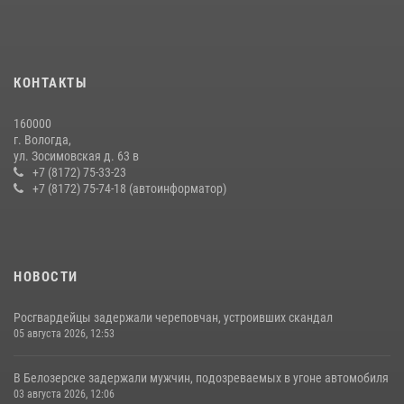
взаимодействие по профилактике мошенничеств
22 июля 2026, 12:10
2
21 единицу оружия изъяли за минувшую неделю сотрудники
КОНТАКТЫ
Росгвардии в Вологодской области
20 июля 2026, 10:47
160000
г. Вологда,
В Соколе росгвардейцы задержали двух нетрезвых мужчин,
ул. Зосимовская д. 63 в
угрожавших молодежи расправой
+7 (8172) 75-33-23
+7 (8172) 75-74-18 (автоинформатор)
08 июля 2026, 07:52
1
НОВОСТИ
Росгвардейцы задержали череповчан, устроивших скандал
05 августа 2026, 12:53
В Белозерске задержали мужчин, подозреваемых в угоне автомобиля
03 августа 2026, 12:06