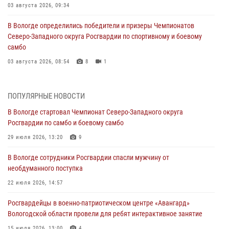
03 августа 2026, 09:34
В Вологде определились победители и призеры Чемпионатов
Северо-Западного округа Росгвардии по спортивному и боевому
самбо
03 августа 2026, 08:54
8
1
ЗА МИНУВШУЮ НЕДЕЛЮ СОТРУДНИКАМИ ВНЕВЕДОМСТВЕННОЙ
ОХРАНЫ РОСГВАРДИИ В ВОЛОГОДСКОЙ ОБЛАСТИ ЗАДЕРЖАНО 23
ПОПУЛЯРНЫЕ НОВОСТИ
ПРАВОНАРУШИТЕЛЯ
В Вологде стартовал Чемпионат Северо-Западного округа
02 августа 2026, 10:37
Росгвардии по самбо и боевому самбо
Росгвардейцы в г. Соколе задержали несовершеннолетнего
29 июля 2026, 13:20
9
нарушителя на питбайке
В Вологде сотрудники Росгвардии спасли мужчину от
31 июля 2026, 06:43
необдуманного поступка
В Вологде стартовал Чемпионат Северо-Западного округа
22 июля 2026, 14:57
Росгвардии по самбо и боевому самбо
Росгвардейцы в военно-патриотическом центре «Авангард»
29 июля 2026, 13:20
9
Вологодской области провели для ребят интерактивное занятие
В Вологде росгвардейцы задержали мужчину, подозреваемого в
15 июля 2026, 13:00
4