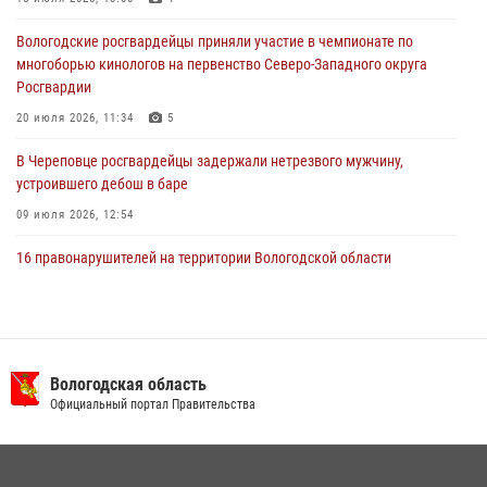
хищении цветного металла
Вологодские росгвардейцы приняли участие в чемпионате по
29 июля 2026, 09:08
многоборью кинологов на первенство Северо-Западного округа
Росгвардии
20 июля 2026, 11:34
5
В Череповце росгвардейцы задержали нетрезвого мужчину,
устроившего дебош в баре
09 июля 2026, 12:54
16 правонарушителей на территории Вологодской области
задержали сотрудники вневедомственной охраны Росгвардии за
минувшую неделю
20 июля 2026, 09:06
В Великом Устюге росгвардейцы задержали мужчин, устроивших
Вологодская область
стрельбу
Официальный портал Правительства
27 июля 2026, 07:28
В Вологде представители Росгвардии и УМВД обсудили