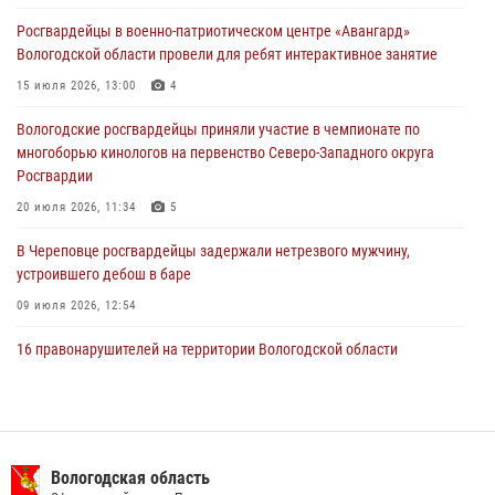
нарушителя на питбайке
Росгвардейцы в военно-патриотическом центре «Авангард»
31 июля 2026, 06:43
Вологодской области провели для ребят интерактивное занятие
В Вологде стартовал Чемпионат Северо-Западного округа
15 июля 2026, 13:00
4
Росгвардии по самбо и боевому самбо
Вологодские росгвардейцы приняли участие в чемпионате по
29 июля 2026, 13:20
9
многоборью кинологов на первенство Северо-Западного округа
Росгвардии
20 июля 2026, 11:34
5
В Череповце росгвардейцы задержали нетрезвого мужчину,
устроившего дебош в баре
09 июля 2026, 12:54
16 правонарушителей на территории Вологодской области
задержали сотрудники вневедомственной охраны Росгвардии за
минувшую неделю
20 июля 2026, 09:06
В Великом Устюге росгвардейцы задержали мужчин, устроивших
Вологодская область
стрельбу