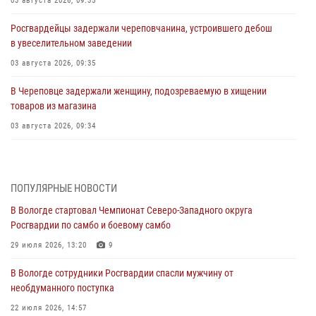
03 августа 2026, 09:35
Росгвардейцы задержали череповчанина, устроившего дебош
в увеселительном заведении
03 августа 2026, 09:35
В Череповце задержали женщину, подозреваемую в хищении
товаров из магазина
03 августа 2026, 09:34
В Вологде определились победители и призеры Чемпионатов
Северо-Западного округа Росгвардии по спортивному и боевому
самбо
ПОПУЛЯРНЫЕ НОВОСТИ
03 августа 2026, 08:54
8
1
В Вологде стартовал Чемпионат Северо-Западного округа
Росгвардии по самбо и боевому самбо
ЗА МИНУВШУЮ НЕДЕЛЮ СОТРУДНИКАМИ ВНЕВЕДОМСТВЕННОЙ
ОХРАНЫ РОСГВАРДИИ В ВОЛОГОДСКОЙ ОБЛАСТИ ЗАДЕРЖАНО 23
29 июля 2026, 13:20
9
ПРАВОНАРУШИТЕЛЯ
В Вологде сотрудники Росгвардии спасли мужчину от
02 августа 2026, 10:37
необдуманного поступка
Росгвардейцы в г. Соколе задержали несовершеннолетнего
22 июля 2026, 14:57