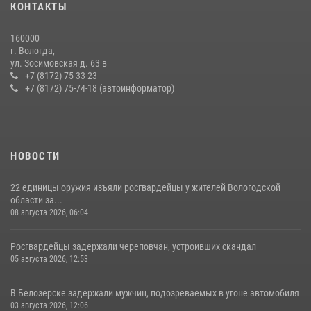
КОНТАКТЫ
Росгвардии в Вологодской области
20 июля 2026, 10:47
160000
г. Вологда,
26 единиц оружия сдали росгвардейцам добровольно жители
ул. Зосимовская д. 63 в
Вологодской области за минувшую неделю
+7 (8172) 75-33-23
+7 (8172) 75-74-18 (автоинформатор)
11 июля 2026, 05:49
НОВОСТИ
22 единицы оружия изъяли росгвардейцы у жителей Вологодской
области за...
08 августа 2026, 06:04
Росгвардейцы задержали череповчан, устроивших скандал
05 августа 2026, 12:53
В Белозерске задержали мужчин, подозреваемых в угоне автомобиля
03 августа 2026, 12:06