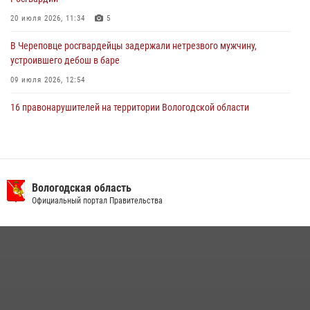
20 июля 2026, 11:34
5
В Череповце росгвардейцы задержали нетрезвого мужчину,
устроившего дебош в баре
09 июля 2026, 12:54
16 правонарушителей на территории Вологодской области
задержали сотрудники вневедомственной охраны Росгвардии за
минувшую неделю
20 июля 2026, 09:06
В Великом Устюге росгвардейцы задержали мужчин, устроивших
Вологодская область
стрельбу
Официальный портал Правительства
27 июля 2026, 07:28
В Вологде представители Росгвардии и УМВД обсудили
взаимодействие по профилактике мошенничеств
22 июля 2026, 12:10
2
21 единицу оружия изъяли за минувшую неделю сотрудники