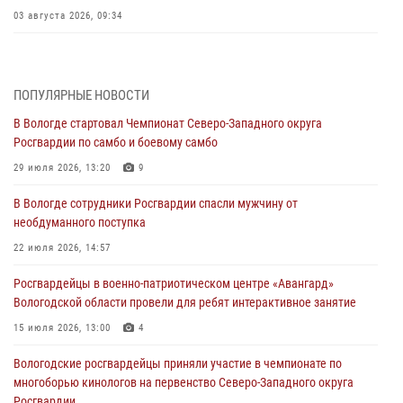
03 августа 2026, 09:34
В Вологде определились победители и призеры Чемпионатов
Северо-Западного округа Росгвардии по спортивному и боевому
самбо
ПОПУЛЯРНЫЕ НОВОСТИ
03 августа 2026, 08:54
8
1
В Вологде стартовал Чемпионат Северо-Западного округа
Росгвардии по самбо и боевому самбо
ЗА МИНУВШУЮ НЕДЕЛЮ СОТРУДНИКАМИ ВНЕВЕДОМСТВЕННОЙ
ОХРАНЫ РОСГВАРДИИ В ВОЛОГОДСКОЙ ОБЛАСТИ ЗАДЕРЖАНО 23
29 июля 2026, 13:20
9
ПРАВОНАРУШИТЕЛЯ
В Вологде сотрудники Росгвардии спасли мужчину от
02 августа 2026, 10:37
необдуманного поступка
Росгвардейцы в г. Соколе задержали несовершеннолетнего
22 июля 2026, 14:57
нарушителя на питбайке
Росгвардейцы в военно-патриотическом центре «Авангард»
31 июля 2026, 06:43
Вологодской области провели для ребят интерактивное занятие
В Вологде стартовал Чемпионат Северо-Западного округа
15 июля 2026, 13:00
4
Росгвардии по самбо и боевому самбо
Вологодские росгвардейцы приняли участие в чемпионате по
29 июля 2026, 13:20
9
многоборью кинологов на первенство Северо-Западного округа
Росгвардии