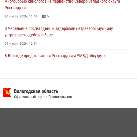
многоборью кинологов на первенство Северо-Западного округа
Росгвардии
20 июля 2026, 11:34
5
В Череповце росгвардейцы задержали нетрезвого мужчину,
устроившего дебош в баре
09 июля 2026, 12:54
В Вологде представители Росгвардии и УМВД обсудили
взаимодействие по профилактике мошенничеств
22 июля 2026, 12:10
2
В Великом Устюге росгвардейцы задержали мужчин, устроивших
стрельбу
Вологодская область
Официальный портал Правительства
27 июля 2026, 07:28
В Соколе росгвардейцы задержали двух нетрезвых мужчин,
угрожавших молодежи расправой
08 июля 2026, 07:52
1