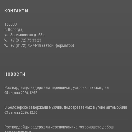
16 правонарушителей на территории Вологодской области
задержали сотрудники вневедомственной охраны Росгвардии за
КОНТАКТЫ
минувшую неделю
20 июля 2026, 09:06
160000
г. Вологда,
21 единицу оружия изъяли за минувшую неделю сотрудники
ул. Зосимовская д. 63 в
Росгвардии в Вологодской области
+7 (8172) 75-33-23
+7 (8172) 75-74-18 (автоинформатор)
20 июля 2026, 10:47
НОВОСТИ
Росгвардейцы задержали череповчан, устроивших скандал
05 августа 2026, 12:53
В Белозерске задержали мужчин, подозреваемых в угоне автомобиля
03 августа 2026, 12:06
Росгвардейцы задержали череповчанина, устроившего дебош