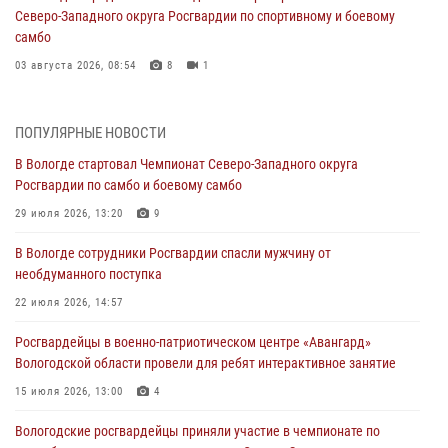
Северо-Западного округа Росгвардии по спортивному и боевому
самбо
03 августа 2026, 08:54
8
1
ЗА МИНУВШУЮ НЕДЕЛЮ СОТРУДНИКАМИ ВНЕВЕДОМСТВЕННОЙ
ОХРАНЫ РОСГВАРДИИ В ВОЛОГОДСКОЙ ОБЛАСТИ ЗАДЕРЖАНО 23
ПОПУЛЯРНЫЕ НОВОСТИ
ПРАВОНАРУШИТЕЛЯ
В Вологде стартовал Чемпионат Северо-Западного округа
02 августа 2026, 10:37
Росгвардии по самбо и боевому самбо
Росгвардейцы в г. Соколе задержали несовершеннолетнего
29 июля 2026, 13:20
9
нарушителя на питбайке
В Вологде сотрудники Росгвардии спасли мужчину от
31 июля 2026, 06:43
необдуманного поступка
В Вологде стартовал Чемпионат Северо-Западного округа
22 июля 2026, 14:57
Росгвардии по самбо и боевому самбо
Росгвардейцы в военно-патриотическом центре «Авангард»
29 июля 2026, 13:20
9
Вологодской области провели для ребят интерактивное занятие
В Вологде росгвардейцы задержали мужчину, подозреваемого в
15 июля 2026, 13:00
4
хищении цветного металла
Вологодские росгвардейцы приняли участие в чемпионате по
29 июля 2026, 09:08