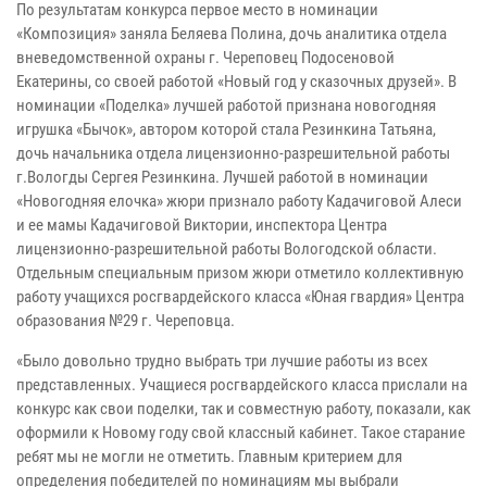
По результатам конкурса первое место в номинации
«Композиция» заняла Беляева Полина, дочь аналитика отдела
вневедомственной охраны г. Череповец Подосеновой
Екатерины, со своей работой «Новый год у сказочных друзей». В
номинации «Поделка» лучшей работой признана новогодняя
игрушка «Бычок», автором которой стала Резинкина Татьяна,
дочь начальника отдела лицензионно-разрешительной работы
г.Вологды Сергея Резинкина. Лучшей работой в номинации
«Новогодняя елочка» жюри признало работу Кадачиговой Алеси
и ее мамы Кадачиговой Виктории, инспектора Центра
лицензионно-разрешительной работы Вологодской области.
Отдельным специальным призом жюри отметило коллективную
работу учащихся росгвардейского класса «Юная гвардия» Центра
образования №29 г. Череповца.
«Было довольно трудно выбрать три лучшие работы из всех
представленных. Учащиеся росгвардейского класса прислали на
конкурс как свои поделки, так и совместную работу, показали, как
оформили к Новому году свой классный кабинет. Такое старание
ребят мы не могли не отметить. Главным критерием для
определения победителей по номинациям мы выбрали