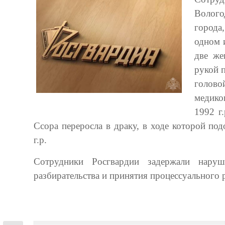
Волого
города
одном 
две же
рукой 
голово
медико
1992 г
Ссора переросла в драку, в ходе которой по
г.р.
Сотрудники Росгвардии задержали нару
разбирательства и принятия процессуального