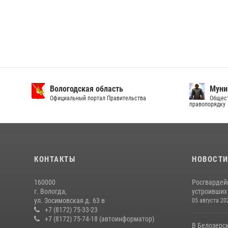
Вологодская область
Муни
Официальный портал Правительства
Общест
правопорядку
КОНТАКТЫ
НОВОСТ
160000
Росгвардей
г. Вологда,
устроивших
ул. Зосимовская д. 63 в
05 августа 20
+7 (8172) 75-33-23
+7 (8172) 75-74-18 (автоинформатор)
В Белозерс