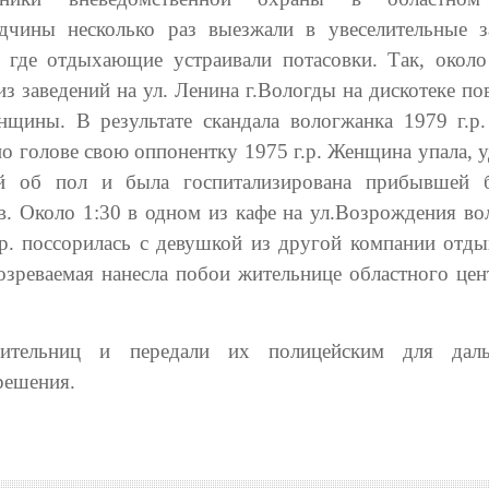
дчины несколько раз выезжали в увеселительные з
, где отдыхающие устраивали потасовки. Так, около
из заведений на ул. Ленина г.Вологды на дискотеке п
нщины. В результате скандала вологжанка 1979 г.р.
по голове свою оппонентку 1975 г.р. Женщина упала, 
й об пол и была госпитализирована прибывшей 
в. Около 1:30 в одном из кафе на ул.Возрождения во
.р. поссорилась с девушкой из другой компании отд
дозреваемая нанесла побои жительнице областного цен
шительниц и передали их полицейским для даль
 решения.