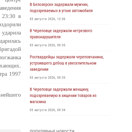
В Белозерске задержали мужчин,
аведения
подозреваемых в угоне автомобиля
 23:30 в
03 августа 2026, 12:06
овздорили
В Череповце задержали нетрезвого
 ударила
правонарушителя
ударилась
03 августа 2026, 09:35
бригадой
логжанка
Росгвардейцы задержали череповчанина,
устроившего дебош в увеселительном
ыхающих.
заведении
тра 1997
03 августа 2026, 09:35
В Череповце задержали женщину,
нейшего
подозреваемую в хищении товаров из
магазина
03 августа 2026, 09:34
В Вологде определились победители и
призеры Чемпионатов Северо-Западного
ПОПУЛЯРНЫЕ НОВОСТИ