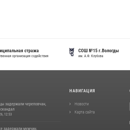
иципальная стража
СОШ №15 г.Вологды
венная организация содействия
им. А.Ф. Клубова
И
НАВИГАЦИЯ
цы задержали череповчан,
Новости
 скандал
Карта сайта
26, 12:53
ке задержали мужчин,