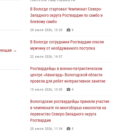
округа Росгвардии по спортивному и боевому
самбо
В Вологде стартовал Чемпионат Северо-
Западного округа Росгвардии по самбо и
03 августа 2026, 08:54
8
1
боевому самбо
ЗА МИНУВШУЮ НЕДЕЛЮ СОТРУДНИКАМИ
29 июля 2026, 13:20
9
ВНЕВЕДОМСТВЕННОЙ ОХРАНЫ РОСГВАРДИИ
В ВОЛОГОДСКОЙ ОБЛАСТИ ЗАДЕРЖАНО 23
В Вологде сотрудники Росгвардии спасли
ПРАВОНАРУШИТЕЛЯ
мужчину от необдуманного поступка
ующая →
02 августа 2026, 10:37
22 июля 2026, 14:57
Росгвардейцы в г. Соколе задержали
Росгвардейцы в военно-патриотическом
несовершеннолетнего нарушителя
центре «Авангард» Вологодской области
на питбайке
провели для ребят интерактивное занятие
31 июля 2026, 06:43
15 июля 2026, 13:00
4
В Вологде стартовал Чемпионат Северо-
Вологодские росгвардейцы приняли участие
Западного округа Росгвардии по самбо и
в чемпионате по многоборью кинологов на
боевому самбо
первенство Северо-Западного округа
Росгвардии
29 июля 2026, 13:20
9
20 июля 2026, 11:34
5
В Вологде росгвардейцы задержали