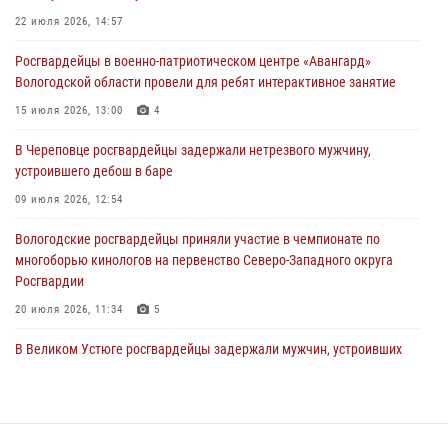
ЗА МИНУВШУЮ НЕДЕЛЮ СОТРУДНИКАМИ ВНЕВЕДОМСТВЕННОЙ
22 июля 2026, 14:57
ОХРАНЫ РОСГВАРДИИ В ВОЛОГОДСКОЙ ОБЛАСТИ ЗАДЕРЖАНО 23
Росгвардейцы в военно-патриотическом центре «Авангард»
ПРАВОНАРУШИТЕЛЯ
Вологодской области провели для ребят интерактивное занятие
02 августа 2026, 10:37
15 июля 2026, 13:00
4
Росгвардейцы в г. Соколе задержали несовершеннолетнего
В Череповце росгвардейцы задержали нетрезвого мужчину,
нарушителя на питбайке
устроившего дебош в баре
31 июля 2026, 06:43
09 июля 2026, 12:54
Вологодские росгвардейцы приняли участие в чемпионате по
многоборью кинологов на первенство Северо-Западного округа
Росгвардии
20 июля 2026, 11:34
5
В Великом Устюге росгвардейцы задержали мужчин, устроивших
стрельбу
27 июля 2026, 07:28
В Вологде представители Росгвардии и УМВД обсудили