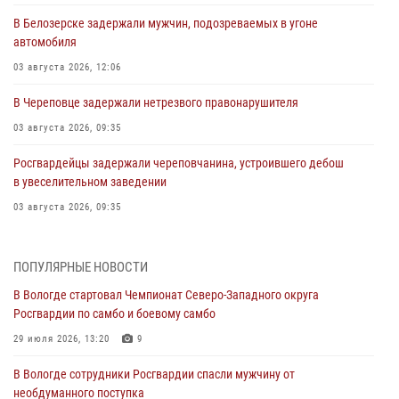
В Белозерске задержали мужчин, подозреваемых в угоне
автомобиля
03 августа 2026, 12:06
В Череповце задержали нетрезвого правонарушителя
03 августа 2026, 09:35
Росгвардейцы задержали череповчанина, устроившего дебош
в увеселительном заведении
03 августа 2026, 09:35
В Череповце задержали женщину, подозреваемую в хищении
товаров из магазина
ПОПУЛЯРНЫЕ НОВОСТИ
03 августа 2026, 09:34
В Вологде стартовал Чемпионат Северо-Западного округа
Росгвардии по самбо и боевому самбо
В Вологде определились победители и призеры Чемпионатов
Северо-Западного округа Росгвардии по спортивному и боевому
29 июля 2026, 13:20
9
самбо
В Вологде сотрудники Росгвардии спасли мужчину от
03 августа 2026, 08:54
8
1
необдуманного поступка