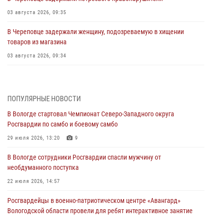
03 августа 2026, 09:35
В Череповце задержали женщину, подозреваемую в хищении
товаров из магазина
03 августа 2026, 09:34
В Вологде определились победители и призеры Чемпионатов
Северо-Западного округа Росгвардии по спортивному и боевому
самбо
ПОПУЛЯРНЫЕ НОВОСТИ
03 августа 2026, 08:54
8
1
В Вологде стартовал Чемпионат Северо-Западного округа
Росгвардии по самбо и боевому самбо
ЗА МИНУВШУЮ НЕДЕЛЮ СОТРУДНИКАМИ ВНЕВЕДОМСТВЕННОЙ
ОХРАНЫ РОСГВАРДИИ В ВОЛОГОДСКОЙ ОБЛАСТИ ЗАДЕРЖАНО 23
29 июля 2026, 13:20
9
ПРАВОНАРУШИТЕЛЯ
В Вологде сотрудники Росгвардии спасли мужчину от
02 августа 2026, 10:37
необдуманного поступка
Росгвардейцы в г. Соколе задержали несовершеннолетнего
22 июля 2026, 14:57
нарушителя на питбайке
Росгвардейцы в военно-патриотическом центре «Авангард»
31 июля 2026, 06:43
Вологодской области провели для ребят интерактивное занятие