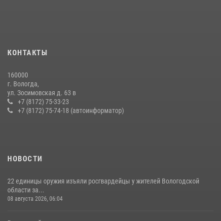
21 единицу оружия изъяли за минувшую неделю сотрудники
Росгвардии в Вологодской области
20 июля 2026, 10:47
В Вологде представители Росгвардии и УМВД обсудили
КОНТАКТЫ
взаимодействие по профилактике мошенничеств
22 июля 2026, 12:10
2
160000
г. Вологда,
В ВОЛОГДЕ РОСГВАРДЕЙЦЫ ЗАДЕРЖАЛИ МУЖЧИНУ,
ул. Зосимовская д. 63 в
ОТКАЗЫВАВШЕГОСЯ ОСВОБОДИТЬ НОМЕР В ГОСТИНИЦЕ
+7 (8172) 75-33-23
+7 (8172) 75-74-18 (автоинформатор)
24 июля 2026, 07:32
НОВОСТИ
22 единицы оружия изъяли росгвардейцы у жителей Вологодской
области за...
08 августа 2026, 06:04