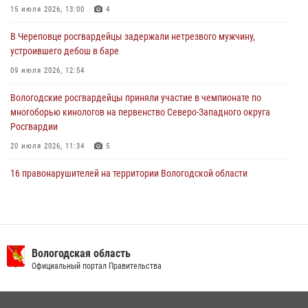
В Вологде стартовал Чемпионат Северо-Западного округа
15 июля 2026, 13:00
4
Росгвардии по самбо и боевому самбо
В Череповце росгвардейцы задержали нетрезвого мужчину,
29 июля 2026, 13:20
9
устроившего дебош в баре
09 июля 2026, 12:54
Вологодские росгвардейцы приняли участие в чемпионате по
многоборью кинологов на первенство Северо-Западного округа
Росгвардии
20 июля 2026, 11:34
5
16 правонарушителей на территории Вологодской области
задержали сотрудники вневедомственной охраны Росгвардии за
минувшую неделю
20 июля 2026, 09:06
В Великом Устюге росгвардейцы задержали мужчин, устроивших
Вологодская область
стрельбу
Официальный портал Правительства
27 июля 2026, 07:28