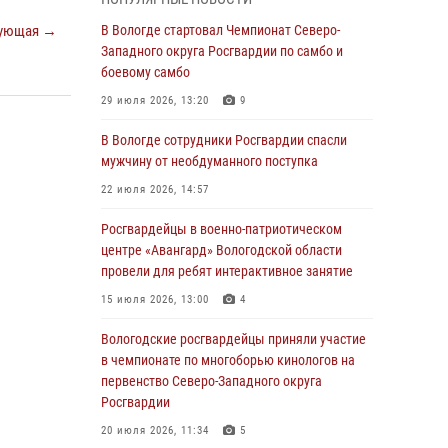
округа Росгвардии по спортивному и боевому
самбо
ующая →
В Вологде стартовал Чемпионат Северо-
Западного округа Росгвардии по самбо и
03 августа 2026, 08:54
8
1
боевому самбо
ЗА МИНУВШУЮ НЕДЕЛЮ СОТРУДНИКАМИ
29 июля 2026, 13:20
9
ВНЕВЕДОМСТВЕННОЙ ОХРАНЫ РОСГВАРДИИ
В ВОЛОГОДСКОЙ ОБЛАСТИ ЗАДЕРЖАНО 23
В Вологде сотрудники Росгвардии спасли
ПРАВОНАРУШИТЕЛЯ
мужчину от необдуманного поступка
02 августа 2026, 10:37
22 июля 2026, 14:57
Росгвардейцы в г. Соколе задержали
Росгвардейцы в военно-патриотическом
несовершеннолетнего нарушителя
центре «Авангард» Вологодской области
на питбайке
провели для ребят интерактивное занятие
31 июля 2026, 06:43
15 июля 2026, 13:00
4
В Вологде стартовал Чемпионат Северо-
Вологодские росгвардейцы приняли участие
Западного округа Росгвардии по самбо и
в чемпионате по многоборью кинологов на
боевому самбо
первенство Северо-Западного округа
Росгвардии
29 июля 2026, 13:20
9
20 июля 2026, 11:34
5
В Вологде росгвардейцы задержали