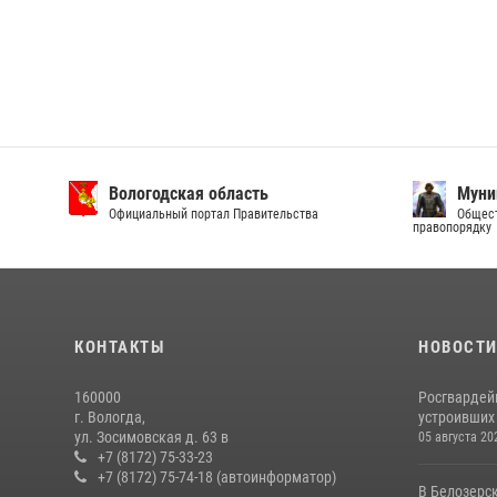
Вологодская область
Муни
Официальный портал Правительства
Общест
правопорядку
КОНТАКТЫ
НОВОСТ
160000
Росгвардей
г. Вологда,
устроивших
ул. Зосимовская д. 63 в
05 августа 20
+7 (8172) 75-33-23
+7 (8172) 75-74-18 (автоинформатор)
В Белозерс