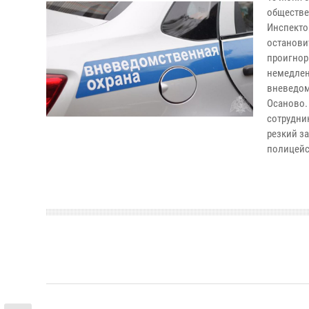
обществе
Инспекто
останови
проигнор
немедлен
вневедом
Осаново.
сотрудни
резкий за
полицейс