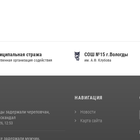
иципальная стража
СОШ №15 г.Вологды
венная организация содействия
им. А.Ф. Клубова
И
НАВИГАЦИЯ
цы задержали череповчан,
Новости
 скандал
Карта сайта
26, 12:53
ке задержали мужчин,