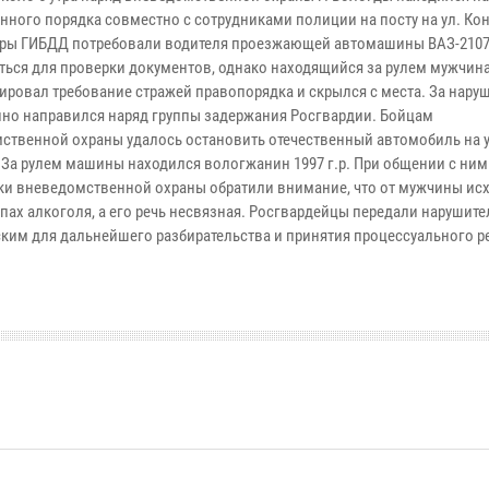
нного порядка совместно с сотрудниками полиции на посту на ул. Кон
ры ГИБДД потребовали водителя проезжающей автомашины ВАЗ-210
ться для проверки документов, однако находящийся за рулем мужчин
ировал требование стражей правопорядка и скрылся с места. За нару
но направился наряд группы задержания Росгвардии. Бойцам
ственной охраны удалось остановить отечественный автомобиль на у
 За рулем машины находился вологжанин 1997 г.р. При общении с ним
ки вневедомственной охраны обратили внимание, что от мужчины ис
пах алкоголя, а его речь несвязная. Росгвардейцы передали нарушите
ким для дальнейшего разбирательства и принятия процессуального р