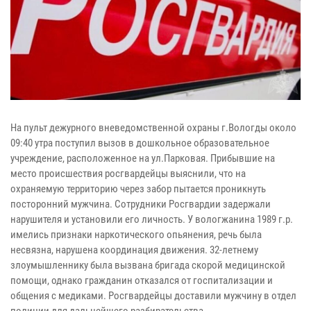
На пульт дежурного вневедомственной охраны г.Вологды около
09:40 утра поступил вызов в дошкольное образовательное
учреждение, расположенное на ул.Парковая. Прибывшие на
место происшествия росгвардейцы выяснили, что на
охраняемую территорию через забор пытается проникнуть
посторонний мужчина. Сотрудники Росгвардии задержали
нарушителя и установили его личность. У вологжанина 1989 г.р.
имелись признаки наркотического опьянения, речь была
несвязна, нарушена координация движения. 32-летнему
злоумышленнику была вызвана бригада скорой медицинской
помощи, однако гражданин отказался от госпитализации и
общения с медиками. Росгвардейцы доставили мужчину в отдел
полиции для дальнейшего разбирательства.