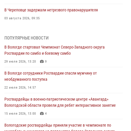
В Череповце задержали нетрезвого правонарушителя
03 августа 2026, 09:35
В Череповце задержали женщину, подозреваемую в хищении
товаров из магазина
ПОПУЛЯРНЫЕ НОВОСТИ
03 августа 2026, 09:34
В Вологде стартовал Чемпионат Северо-Западного округа
Росгвардии по самбо и боевому самбо
В Вологде определились победители и призеры Чемпионатов
Северо-Западного округа Росгвардии по спортивному и боевому
29 июля 2026, 13:20
9
самбо
В Вологде сотрудники Росгвардии спасли мужчину от
03 августа 2026, 08:54
8
1
необдуманного поступка
ЗА МИНУВШУЮ НЕДЕЛЮ СОТРУДНИКАМИ ВНЕВЕДОМСТВЕННОЙ
22 июля 2026, 14:57
ОХРАНЫ РОСГВАРДИИ В ВОЛОГОДСКОЙ ОБЛАСТИ ЗАДЕРЖАНО 23
Росгвардейцы в военно-патриотическом центре «Авангард»
ПРАВОНАРУШИТЕЛЯ
Вологодской области провели для ребят интерактивное занятие
02 августа 2026, 10:37
15 июля 2026, 13:00
4
Росгвардейцы в г. Соколе задержали несовершеннолетнего
Вологодские росгвардейцы приняли участие в чемпионате по
нарушителя на питбайке