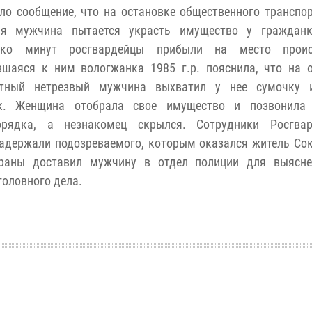
ло сообщение, что на остановке общественного транспор
ая мужчина пытается украсть имущество у гражданк
ько минут росгвардейцы прибыли на место проис
вшаяся к ним вологжанка 1985 г.р. пояснила, что на 
стный нетрезвый мужчина выхватил у нее сумочку 
к. Женщина отобрала свое имущество и позвонила
орядка, а незнакомец скрылся. Сотрудники Росгва
адержали подозреваемого, которым оказался житель Со
храны доставил мужчину в отдел полиции для выясне
головного дела.