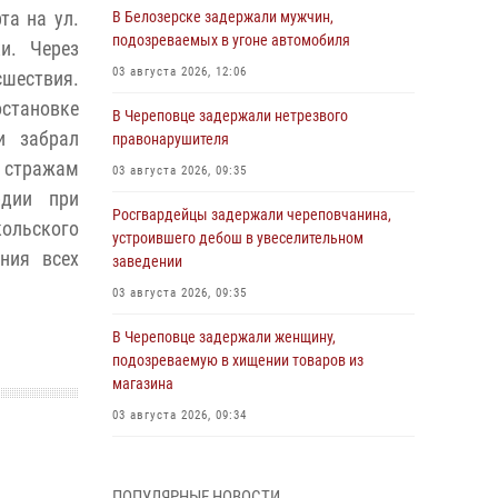
та на ул.
В Белозерске задержали мужчин,
подозреваемых в угоне автомобиля
и. Через
03 августа 2026, 12:06
шествия.
остановке
В Череповце задержали нетрезвого
и забрал
правонарушителя
 стражам
03 августа 2026, 09:35
рдии при
Росгвардейцы задержали череповчанина,
кольского
устроившего дебош в увеселительном
ния всех
заведении
03 августа 2026, 09:35
В Череповце задержали женщину,
подозреваемую в хищении товаров из
магазина
03 августа 2026, 09:34
В Вологде определились победители и
призеры Чемпионатов Северо-Западного
ПОПУЛЯРНЫЕ НОВОСТИ