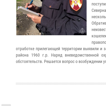
поступи
Северн
нескол
Обрати
неизве
кошеле
правоп
отработке прилегающей территории выявили и з
района 1960 г.р. Наряд вневедомственной о
обстоятельств. Решается вопрос о возбуждении у