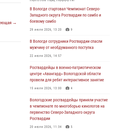
округа Росгвардии по спортивному и боевому
самбо
В Вологде стартовал Чемпионат Северо-
Западного округа Росгвардии по самбо и
03 августа 2026, 08:54
8
1
боевому самбо
ующая →
ЗА МИНУВШУЮ НЕДЕЛЮ СОТРУДНИКАМИ
29 июля 2026, 13:20
9
ВНЕВЕДОМСТВЕННОЙ ОХРАНЫ РОСГВАРДИИ
В ВОЛОГОДСКОЙ ОБЛАСТИ ЗАДЕРЖАНО 23
В Вологде сотрудники Росгвардии спасли
ПРАВОНАРУШИТЕЛЯ
мужчину от необдуманного поступка
02 августа 2026, 10:37
22 июля 2026, 14:57
Росгвардейцы в г. Соколе задержали
Росгвардейцы в военно-патриотическом
несовершеннолетнего нарушителя
центре «Авангард» Вологодской области
на питбайке
провели для ребят интерактивное занятие
31 июля 2026, 06:43
15 июля 2026, 13:00
4
В Вологде стартовал Чемпионат Северо-
Вологодские росгвардейцы приняли участие
Западного округа Росгвардии по самбо и
в чемпионате по многоборью кинологов на
боевому самбо
первенство Северо-Западного округа
Росгвардии
29 июля 2026, 13:20
9
20 июля 2026, 11:34
5
В Вологде росгвардейцы задержали