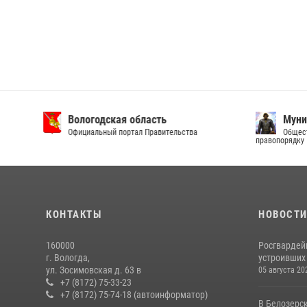
Вологодская область
Муни
Официальный портал Правительства
Общест
правопорядку
КОНТАКТЫ
НОВОСТ
160000
Росгвардей
г. Вологда,
устроивших
ул. Зосимовская д. 63 в
05 августа 20
+7 (8172) 75-33-23
+7 (8172) 75-74-18 (автоинформатор)
В Белозерс