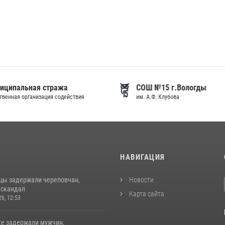
иципальная стража
СОШ №15 г.Вологды
венная организация содействия
им. А.Ф. Клубова
И
НАВИГАЦИЯ
цы задержали череповчан,
Новости
 скандал
Карта сайта
26, 12:53
ке задержали мужчин,