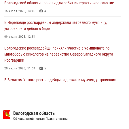
31 июля 2026, 06:43
Вологодской области провели для ребят интерактивное занятие
В Вологде стартовал Чемпионат Северо-Западного округа
15 июля 2026, 13:00
4
Росгвардии по самбо и боевому самбо
В Череповце росгвардейцы задержали нетрезвого мужчину,
29 июля 2026, 13:20
9
устроившего дебош в баре
09 июля 2026, 12:54
Вологодские росгвардейцы приняли участие в чемпионате по
многоборью кинологов на первенство Северо-Западного округа
Росгвардии
20 июля 2026, 11:34
5
В Великом Устюге росгвардейцы задержали мужчин, устроивших
стрельбу
27 июля 2026, 07:28
16 правонарушителей на территории Вологодской области
задержали сотрудники вневедомственной охраны Росгвардии за
Вологодская область
минувшую неделю
Официальный портал Правительства
20 июля 2026, 09:06