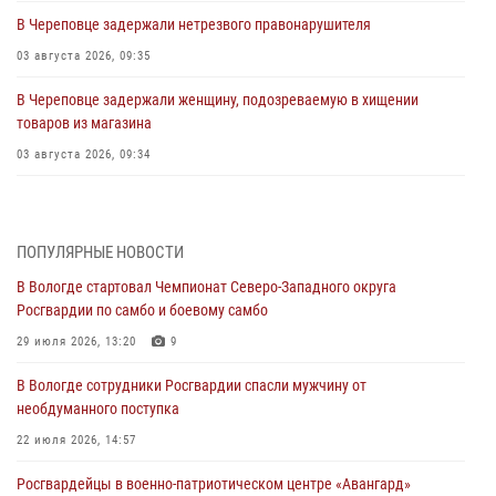
В Череповце задержали нетрезвого правонарушителя
03 августа 2026, 09:35
В Череповце задержали женщину, подозреваемую в хищении
товаров из магазина
03 августа 2026, 09:34
В Вологде определились победители и призеры Чемпионатов
Северо-Западного округа Росгвардии по спортивному и боевому
самбо
ПОПУЛЯРНЫЕ НОВОСТИ
03 августа 2026, 08:54
8
1
В Вологде стартовал Чемпионат Северо-Западного округа
Росгвардии по самбо и боевому самбо
ЗА МИНУВШУЮ НЕДЕЛЮ СОТРУДНИКАМИ ВНЕВЕДОМСТВЕННОЙ
ОХРАНЫ РОСГВАРДИИ В ВОЛОГОДСКОЙ ОБЛАСТИ ЗАДЕРЖАНО 23
29 июля 2026, 13:20
9
ПРАВОНАРУШИТЕЛЯ
В Вологде сотрудники Росгвардии спасли мужчину от
02 августа 2026, 10:37
необдуманного поступка
Росгвардейцы в г. Соколе задержали несовершеннолетнего
22 июля 2026, 14:57
нарушителя на питбайке
Росгвардейцы в военно-патриотическом центре «Авангард»