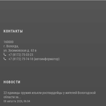
21 единицу оружия изъяли за минувшую неделю сотрудники
Росгвардии в Вологодской области
20 июля 2026, 10:47
В Вологде представители Росгвардии и УМВД обсудили
КОНТАКТЫ
взаимодействие по профилактике мошенничеств
22 июля 2026, 12:10
2
160000
г. Вологда,
В ВОЛОГДЕ РОСГВАРДЕЙЦЫ ЗАДЕРЖАЛИ МУЖЧИНУ,
ул. Зосимовская д. 63 в
ОТКАЗЫВАВШЕГОСЯ ОСВОБОДИТЬ НОМЕР В ГОСТИНИЦЕ
+7 (8172) 75-33-23
+7 (8172) 75-74-18 (автоинформатор)
24 июля 2026, 07:32
НОВОСТИ
22 единицы оружия изъяли росгвардейцы у жителей Вологодской
области за...
08 августа 2026, 06:04