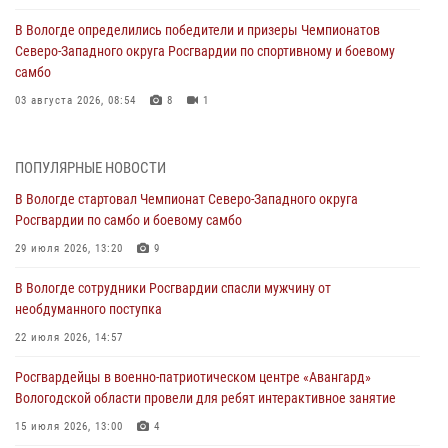
В Вологде определились победители и призеры Чемпионатов
Северо-Западного округа Росгвардии по спортивному и боевому
самбо
03 августа 2026, 08:54
8
1
ЗА МИНУВШУЮ НЕДЕЛЮ СОТРУДНИКАМИ ВНЕВЕДОМСТВЕННОЙ
ОХРАНЫ РОСГВАРДИИ В ВОЛОГОДСКОЙ ОБЛАСТИ ЗАДЕРЖАНО 23
ПОПУЛЯРНЫЕ НОВОСТИ
ПРАВОНАРУШИТЕЛЯ
В Вологде стартовал Чемпионат Северо-Западного округа
02 августа 2026, 10:37
Росгвардии по самбо и боевому самбо
Росгвардейцы в г. Соколе задержали несовершеннолетнего
29 июля 2026, 13:20
9
нарушителя на питбайке
В Вологде сотрудники Росгвардии спасли мужчину от
31 июля 2026, 06:43
необдуманного поступка
В Вологде стартовал Чемпионат Северо-Западного округа
22 июля 2026, 14:57
Росгвардии по самбо и боевому самбо
Росгвардейцы в военно-патриотическом центре «Авангард»
29 июля 2026, 13:20
9
Вологодской области провели для ребят интерактивное занятие
В Вологде росгвардейцы задержали мужчину, подозреваемого в
15 июля 2026, 13:00
4