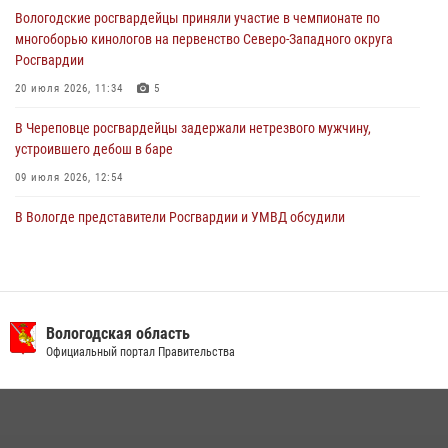
хищении цветного металла
Вологодские росгвардейцы приняли участие в чемпионате по
29 июля 2026, 09:08
многоборью кинологов на первенство Северо-Западного округа
Росгвардии
20 июля 2026, 11:34
5
В Череповце росгвардейцы задержали нетрезвого мужчину,
устроившего дебош в баре
09 июля 2026, 12:54
В Вологде представители Росгвардии и УМВД обсудили
взаимодействие по профилактике мошенничеств
22 июля 2026, 12:10
2
В Соколе росгвардейцы задержали двух нетрезвых мужчин,
угрожавших молодежи расправой
Вологодская область
Официальный портал Правительства
08 июля 2026, 07:52
1
В Великом Устюге росгвардейцы задержали мужчин, устроивших
стрельбу
27 июля 2026, 07:28