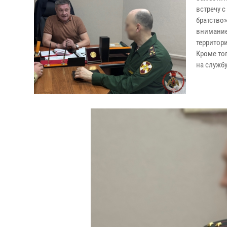
встречу 
братство
внимание
территор
Кроме то
на служб