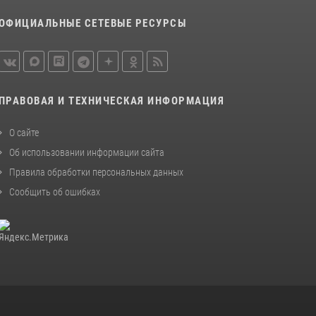
Вологодской области задержали сотрудники
ОФИЦИАЛЬНЫЕ СЕТЕВЫЕ РЕСУРСЫ
вневедомственной охраны Росгвардии за
минувшую неделю
20 июля 2026, 09:06
21 единицу оружия изъяли за минувшую
ПРАВОВАЯ И ТЕХНИЧЕСКАЯ ИНФОРМАЦИЯ
неделю сотрудники Росгвардии в
Вологодской области
О сайте
20 июля 2026, 10:47
Об использовании информации сайта
Правила обработки персональных данных
Сообщить об ошибках