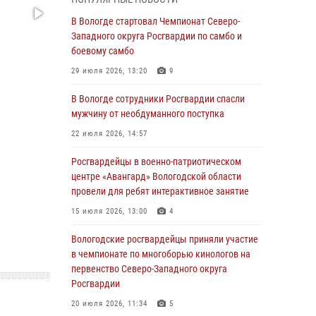
округа Росгвардии по спортивному и боевому
самбо
В Вологде стартовал Чемпионат Северо-
Западного округа Росгвардии по самбо и
03 августа 2026, 08:54
8
1
боевому самбо
ЗА МИНУВШУЮ НЕДЕЛЮ СОТРУДНИКАМИ
29 июля 2026, 13:20
9
ВНЕВЕДОМСТВЕННОЙ ОХРАНЫ РОСГВАРДИИ
В ВОЛОГОДСКОЙ ОБЛАСТИ ЗАДЕРЖАНО 23
В Вологде сотрудники Росгвардии спасли
ПРАВОНАРУШИТЕЛЯ
мужчину от необдуманного поступка
02 августа 2026, 10:37
22 июля 2026, 14:57
Росгвардейцы в г. Соколе задержали
Росгвардейцы в военно-патриотическом
несовершеннолетнего нарушителя
центре «Авангард» Вологодской области
на питбайке
провели для ребят интерактивное занятие
31 июля 2026, 06:43
15 июля 2026, 13:00
4
В Вологде стартовал Чемпионат Северо-
Вологодские росгвардейцы приняли участие
Западного округа Росгвардии по самбо и
в чемпионате по многоборью кинологов на
боевому самбо
первенство Северо-Западного округа
Росгвардии
29 июля 2026, 13:20
9
20 июля 2026, 11:34
5
В Вологде росгвардейцы задержали