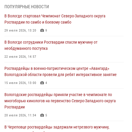
ОХРАНЫ РОСГВАРДИИ В ВОЛОГОДСКОЙ ОБЛАСТИ ЗАДЕРЖАНО 23
ПОПУЛЯРНЫЕ НОВОСТИ
ПРАВОНАРУШИТЕЛЯ
В Вологде стартовал Чемпионат Северо-Западного округа
02 августа 2026, 10:37
Росгвардии по самбо и боевому самбо
Росгвардейцы в г. Соколе задержали несовершеннолетнего
29 июля 2026, 13:20
9
нарушителя на питбайке
В Вологде сотрудники Росгвардии спасли мужчину от
31 июля 2026, 06:43
необдуманного поступка
В Вологде стартовал Чемпионат Северо-Западного округа
22 июля 2026, 14:57
Росгвардии по самбо и боевому самбо
Росгвардейцы в военно-патриотическом центре «Авангард»
29 июля 2026, 13:20
9
Вологодской области провели для ребят интерактивное занятие
В Вологде росгвардейцы задержали мужчину, подозреваемого в
15 июля 2026, 13:00
4
хищении цветного металла
Вологодские росгвардейцы приняли участие в чемпионате по
29 июля 2026, 09:08
многоборью кинологов на первенство Северо-Западного округа
Росгвардии
20 июля 2026, 11:34
5
В Череповце росгвардейцы задержали нетрезвого мужчину,