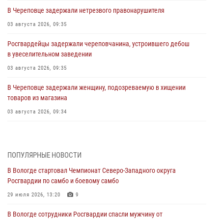
В Череповце задержали нетрезвого правонарушителя
03 августа 2026, 09:35
Росгвардейцы задержали череповчанина, устроившего дебош
в увеселительном заведении
03 августа 2026, 09:35
В Череповце задержали женщину, подозреваемую в хищении
товаров из магазина
03 августа 2026, 09:34
В Вологде определились победители и призеры Чемпионатов
Северо-Западного округа Росгвардии по спортивному и боевому
самбо
ПОПУЛЯРНЫЕ НОВОСТИ
03 августа 2026, 08:54
8
1
В Вологде стартовал Чемпионат Северо-Западного округа
Росгвардии по самбо и боевому самбо
ЗА МИНУВШУЮ НЕДЕЛЮ СОТРУДНИКАМИ ВНЕВЕДОМСТВЕННОЙ
ОХРАНЫ РОСГВАРДИИ В ВОЛОГОДСКОЙ ОБЛАСТИ ЗАДЕРЖАНО 23
29 июля 2026, 13:20
9
ПРАВОНАРУШИТЕЛЯ
В Вологде сотрудники Росгвардии спасли мужчину от
02 августа 2026, 10:37