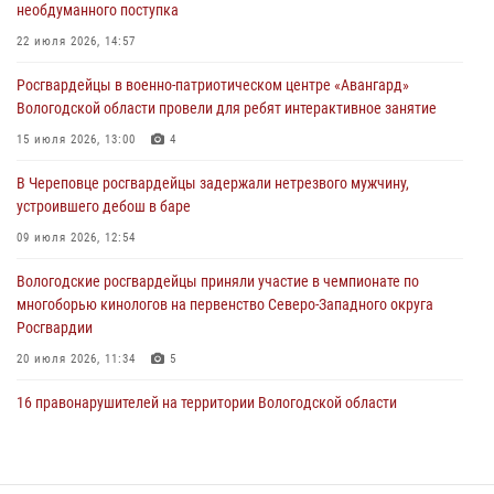
необдуманного поступка
Росгвардейцы в г. Соколе задержали несовершеннолетнего
22 июля 2026, 14:57
нарушителя на питбайке
Росгвардейцы в военно-патриотическом центре «Авангард»
31 июля 2026, 06:43
Вологодской области провели для ребят интерактивное занятие
В Вологде стартовал Чемпионат Северо-Западного округа
15 июля 2026, 13:00
4
Росгвардии по самбо и боевому самбо
В Череповце росгвардейцы задержали нетрезвого мужчину,
29 июля 2026, 13:20
9
устроившего дебош в баре
09 июля 2026, 12:54
Вологодские росгвардейцы приняли участие в чемпионате по
многоборью кинологов на первенство Северо-Западного округа
Росгвардии
20 июля 2026, 11:34
5
16 правонарушителей на территории Вологодской области
задержали сотрудники вневедомственной охраны Росгвардии за
минувшую неделю
20 июля 2026, 09:06