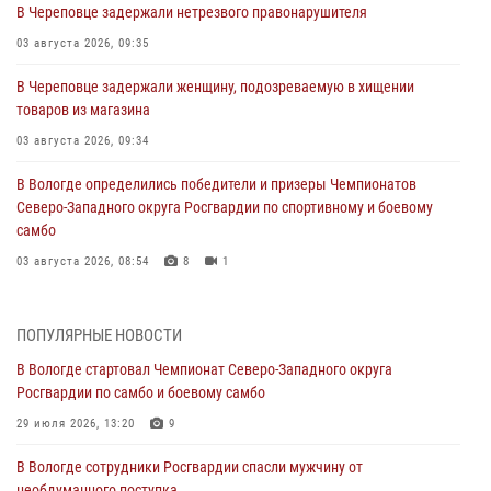
В Череповце задержали нетрезвого правонарушителя
03 августа 2026, 09:35
В Череповце задержали женщину, подозреваемую в хищении
товаров из магазина
03 августа 2026, 09:34
В Вологде определились победители и призеры Чемпионатов
Северо-Западного округа Росгвардии по спортивному и боевому
самбо
03 августа 2026, 08:54
8
1
ЗА МИНУВШУЮ НЕДЕЛЮ СОТРУДНИКАМИ ВНЕВЕДОМСТВЕННОЙ
ОХРАНЫ РОСГВАРДИИ В ВОЛОГОДСКОЙ ОБЛАСТИ ЗАДЕРЖАНО 23
ПОПУЛЯРНЫЕ НОВОСТИ
ПРАВОНАРУШИТЕЛЯ
В Вологде стартовал Чемпионат Северо-Западного округа
02 августа 2026, 10:37
Росгвардии по самбо и боевому самбо
Росгвардейцы в г. Соколе задержали несовершеннолетнего
29 июля 2026, 13:20
9
нарушителя на питбайке
В Вологде сотрудники Росгвардии спасли мужчину от
31 июля 2026, 06:43
необдуманного поступка