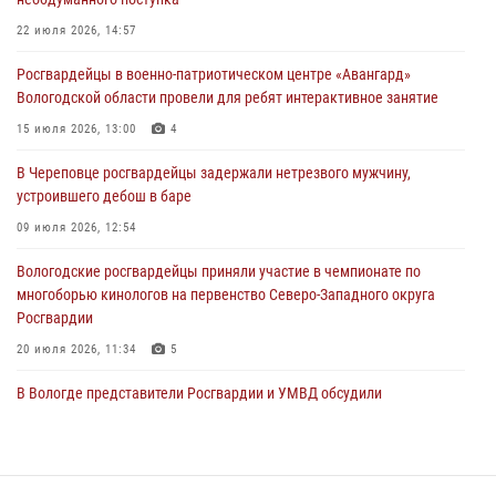
В Вологде стартовал Чемпионат Северо-Западного округа
22 июля 2026, 14:57
Росгвардии по самбо и боевому самбо
Росгвардейцы в военно-патриотическом центре «Авангард»
29 июля 2026, 13:20
9
Вологодской области провели для ребят интерактивное занятие
В Вологде росгвардейцы задержали мужчину, подозреваемого в
15 июля 2026, 13:00
4
хищении цветного металла
В Череповце росгвардейцы задержали нетрезвого мужчину,
29 июля 2026, 09:08
устроившего дебош в баре
09 июля 2026, 12:54
Вологодские росгвардейцы приняли участие в чемпионате по
многоборью кинологов на первенство Северо-Западного округа
Росгвардии
20 июля 2026, 11:34
5
В Вологде представители Росгвардии и УМВД обсудили
взаимодействие по профилактике мошенничеств
22 июля 2026, 12:10
2
В Великом Устюге росгвардейцы задержали мужчин, устроивших