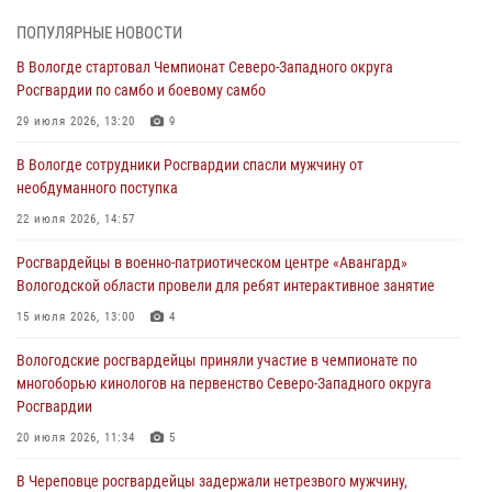
ЗА МИНУВШУЮ НЕДЕЛЮ СОТРУДНИКАМИ ВНЕВЕДОМСТВЕННОЙ
ОХРАНЫ РОСГВАРДИИ В ВОЛОГОДСКОЙ ОБЛАСТИ ЗАДЕРЖАНО 23
ПОПУЛЯРНЫЕ НОВОСТИ
ПРАВОНАРУШИТЕЛЯ
В Вологде стартовал Чемпионат Северо-Западного округа
02 августа 2026, 10:37
Росгвардии по самбо и боевому самбо
Росгвардейцы в г. Соколе задержали несовершеннолетнего
29 июля 2026, 13:20
9
нарушителя на питбайке
В Вологде сотрудники Росгвардии спасли мужчину от
31 июля 2026, 06:43
необдуманного поступка
В Вологде стартовал Чемпионат Северо-Западного округа
22 июля 2026, 14:57
Росгвардии по самбо и боевому самбо
Росгвардейцы в военно-патриотическом центре «Авангард»
29 июля 2026, 13:20
9
Вологодской области провели для ребят интерактивное занятие
В Вологде росгвардейцы задержали мужчину, подозреваемого в
15 июля 2026, 13:00
4
хищении цветного металла
Вологодские росгвардейцы приняли участие в чемпионате по
29 июля 2026, 09:08
многоборью кинологов на первенство Северо-Западного округа
Росгвардии
20 июля 2026, 11:34
5
В Череповце росгвардейцы задержали нетрезвого мужчину,