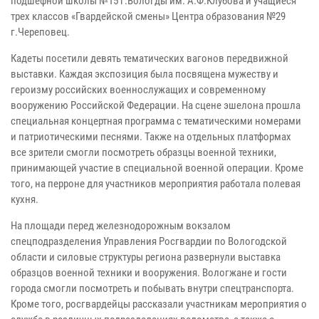
подшефной школы №15 г.Вологды им. А.Ф.Клубова и учащиеся
трех классов «Гвардейской смены» Центра образования №29
г.Череповец.
Кадеты посетили девять тематических вагонов передвижной
выставки. Каждая экспозиция была посвящена мужеству и
героизму российских военнослужащих и современному
вооружению Российской Федерации. На сцене эшелона прошла
специальная концертная программа с тематическими номерами
и патриотическими песнями. Также на отдельных платформах
все зрители смогли посмотреть образцы военной техники,
принимающей участие в специальной военной операции. Кроме
того, на перроне для участников мероприятия работала полевая
кухня.
На площади перед железнодорожным вокзалом
спецподразделения Управления Росгвардии по Вологодской
области и силовые структуры региона развернули выставка
образцов военной техники и вооружения. Вологжане и гости
города смогли посмотреть и побывать внутри спецтранспорта.
Кроме того, росгвардейцы рассказали участникам мероприятия о