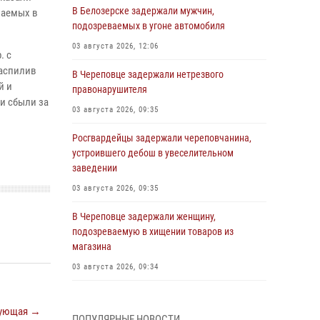
В Белозерске задержали мужчин,
ваемых в
подозреваемых в угоне автомобиля
03 августа 2026, 12:06
. с
Распилив
В Череповце задержали нетрезвого
й и
правонарушителя
и сбыли за
03 августа 2026, 09:35
Росгвардейцы задержали череповчанина,
устроившего дебош в увеселительном
заведении
03 августа 2026, 09:35
В Череповце задержали женщину,
подозреваемую в хищении товаров из
магазина
03 августа 2026, 09:34
В Вологде определились победители и
призеры Чемпионатов Северо-Западного
ующая →
ПОПУЛЯРНЫЕ НОВОСТИ