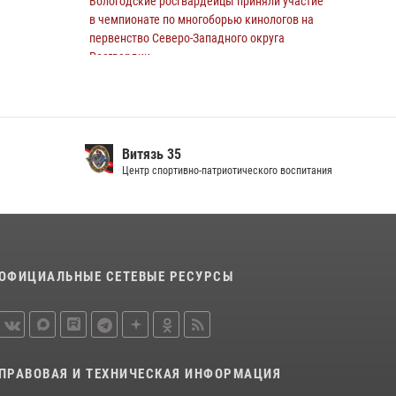
Вологодские росгвардейцы приняли участие
мужчину, подозреваемого в хищении
в чемпионате по многоборью кинологов на
цветного металла
первенство Северо-Западного округа
Росгвардии
29 июля 2026, 09:08
20 июля 2026, 11:34
5
В Великом Устюге росгвардейцы задержали
мужчин, устроивших стрельбу
Витязь 35
27 июля 2026, 07:28
Центр спортивно-патриотического воспитания
В Вологде представители Росгвардии и
УМВД обсудили взаимодействие по
профилактике мошенничеств
22 июля 2026, 12:10
2
ОФИЦИАЛЬНЫЕ СЕТЕВЫЕ РЕСУРСЫ
16 правонарушителей на территории
Вологодской области задержали сотрудники
вневедомственной охраны Росгвардии за
минувшую неделю
ПРАВОВАЯ И ТЕХНИЧЕСКАЯ ИНФОРМАЦИЯ
20 июля 2026, 09:06