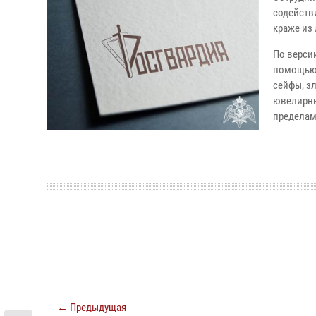
содейств
краже из
По версии
помощью 
сейфы, з
ювелирны
пределам
← Предыдущая