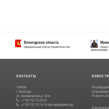
Вологодская область
Муни
Официальный портал Правительства
Общест
правопорядку
КОНТАКТЫ
НОВОСТ
160000
Росгвардей
г. Вологда,
устроивших
ул. Зосимовская д. 63 в
05 августа 20
+7 (8172) 75-33-23
+7 (8172) 75-74-18 (автоинформатор)
В Белозерс