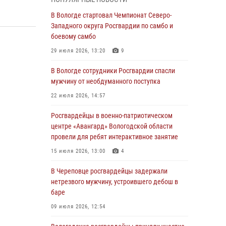
округа Росгвардии по спортивному и боевому
самбо
В Вологде стартовал Чемпионат Северо-
Западного округа Росгвардии по самбо и
03 августа 2026, 08:54
8
1
боевому самбо
ЗА МИНУВШУЮ НЕДЕЛЮ СОТРУДНИКАМИ
29 июля 2026, 13:20
9
ВНЕВЕДОМСТВЕННОЙ ОХРАНЫ РОСГВАРДИИ
В ВОЛОГОДСКОЙ ОБЛАСТИ ЗАДЕРЖАНО 23
В Вологде сотрудники Росгвардии спасли
ПРАВОНАРУШИТЕЛЯ
мужчину от необдуманного поступка
02 августа 2026, 10:37
22 июля 2026, 14:57
Росгвардейцы в г. Соколе задержали
Росгвардейцы в военно-патриотическом
несовершеннолетнего нарушителя
центре «Авангард» Вологодской области
на питбайке
провели для ребят интерактивное занятие
31 июля 2026, 06:43
15 июля 2026, 13:00
4
В Вологде стартовал Чемпионат Северо-
В Череповце росгвардейцы задержали
Западного округа Росгвардии по самбо и
нетрезвого мужчину, устроившего дебош в
боевому самбо
баре
29 июля 2026, 13:20
9
09 июля 2026, 12:54
В Вологде росгвардейцы задержали