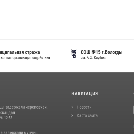
иципальная стража
СОШ №15 г.Вологды
венная организация содействия
им. А.Ф. Клубова
И
НАВИГАЦИЯ
цы задержали череповчан,
Новости
 скандал
Карта сайта
26, 12:53
ке задержали мужчин,