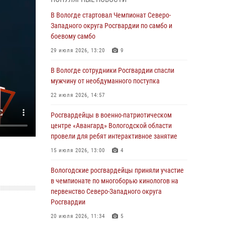
округа Росгвардии по спортивному и боевому
самбо
В Вологде стартовал Чемпионат Северо-
Западного округа Росгвардии по самбо и
03 августа 2026, 08:54
8
1
боевому самбо
ЗА МИНУВШУЮ НЕДЕЛЮ СОТРУДНИКАМИ
29 июля 2026, 13:20
9
ВНЕВЕДОМСТВЕННОЙ ОХРАНЫ РОСГВАРДИИ
В ВОЛОГОДСКОЙ ОБЛАСТИ ЗАДЕРЖАНО 23
В Вологде сотрудники Росгвардии спасли
ПРАВОНАРУШИТЕЛЯ
мужчину от необдуманного поступка
02 августа 2026, 10:37
22 июля 2026, 14:57
Росгвардейцы в г. Соколе задержали
Росгвардейцы в военно-патриотическом
несовершеннолетнего нарушителя
центре «Авангард» Вологодской области
на питбайке
провели для ребят интерактивное занятие
31 июля 2026, 06:43
15 июля 2026, 13:00
4
В Вологде стартовал Чемпионат Северо-
Вологодские росгвардейцы приняли участие
Западного округа Росгвардии по самбо и
в чемпионате по многоборью кинологов на
боевому самбо
первенство Северо-Западного округа
Росгвардии
29 июля 2026, 13:20
9
20 июля 2026, 11:34
5
В Вологде росгвардейцы задержали