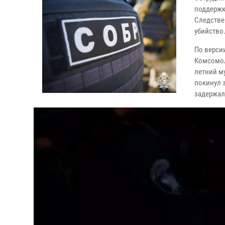
поддержк
Следстве
убийство
По версии
Комсомол
летний м
покинул 
задержал