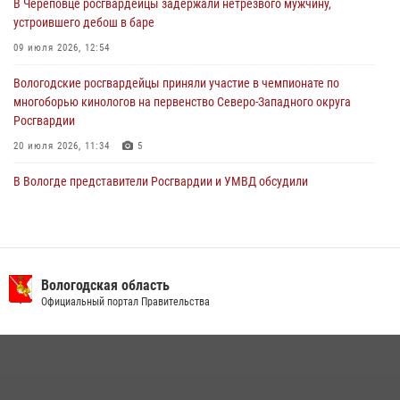
В Череповце росгвардейцы задержали нетрезвого мужчину,
29 июля 2026, 09:08
устроившего дебош в баре
09 июля 2026, 12:54
Вологодские росгвардейцы приняли участие в чемпионате по
многоборью кинологов на первенство Северо-Западного округа
Росгвардии
20 июля 2026, 11:34
5
В Вологде представители Росгвардии и УМВД обсудили
взаимодействие по профилактике мошенничеств
22 июля 2026, 12:10
2
В Великом Устюге росгвардейцы задержали мужчин, устроивших
стрельбу
Вологодская область
Официальный портал Правительства
27 июля 2026, 07:28
16 правонарушителей на территории Вологодской области
задержали сотрудники вневедомственной охраны Росгвардии за
минувшую неделю