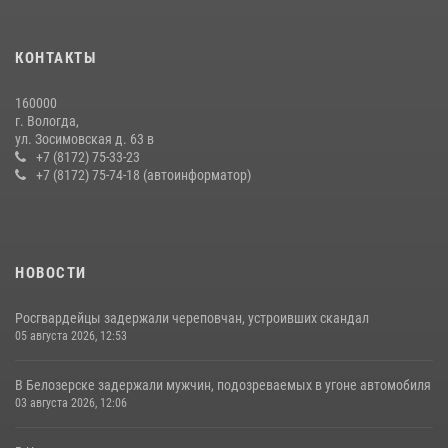
20 июля 2026, 09:06
В Соколе росгвардейцы задержали двух нетрезвых мужчин,
КОНТАКТЫ
угрожавших молодежи расправой
08 июля 2026, 07:52
1
160000
г. Вологда,
21 единицу оружия изъяли за минувшую неделю сотрудники
ул. Зосимовская д. 63 в
Росгвардии в Вологодской области
+7 (8172) 75-33-23
+7 (8172) 75-74-18 (автоинформатор)
20 июля 2026, 10:47
НОВОСТИ
Росгвардейцы задержали череповчан, устроивших скандал
05 августа 2026, 12:53
В Белозерске задержали мужчин, подозреваемых в угоне автомобиля
03 августа 2026, 12:06