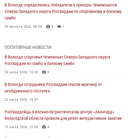
В Вологде определились победители и призеры Чемпионатов
Северо-Западного округа Росгвардии по спортивному и боевому
самбо
03 августа 2026, 08:54
8
1
ЗА МИНУВШУЮ НЕДЕЛЮ СОТРУДНИКАМИ ВНЕВЕДОМСТВЕННОЙ
ОХРАНЫ РОСГВАРДИИ В ВОЛОГОДСКОЙ ОБЛАСТИ ЗАДЕРЖАНО 23
ПОПУЛЯРНЫЕ НОВОСТИ
ПРАВОНАРУШИТЕЛЯ
В Вологде стартовал Чемпионат Северо-Западного округа
02 августа 2026, 10:37
Росгвардии по самбо и боевому самбо
Росгвардейцы в г. Соколе задержали несовершеннолетнего
29 июля 2026, 13:20
9
нарушителя на питбайке
В Вологде сотрудники Росгвардии спасли мужчину от
31 июля 2026, 06:43
необдуманного поступка
В Вологде стартовал Чемпионат Северо-Западного округа
22 июля 2026, 14:57
Росгвардии по самбо и боевому самбо
Росгвардейцы в военно-патриотическом центре «Авангард»
29 июля 2026, 13:20
9
Вологодской области провели для ребят интерактивное занятие
В Вологде росгвардейцы задержали мужчину, подозреваемого в
15 июля 2026, 13:00
4
хищении цветного металла