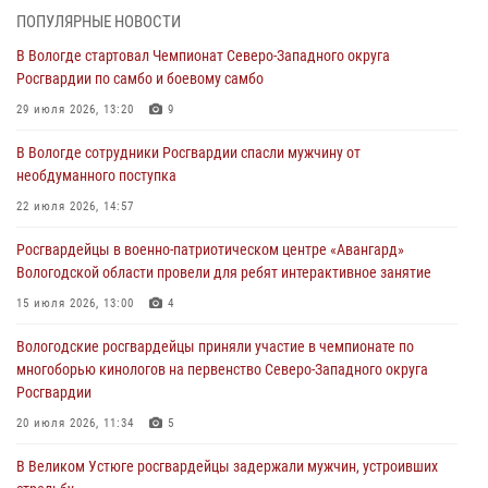
товаров из магазина
ПОПУЛЯРНЫЕ НОВОСТИ
03 августа 2026, 09:34
В Вологде стартовал Чемпионат Северо-Западного округа
Росгвардии по самбо и боевому самбо
В Вологде определились победители и призеры Чемпионатов
Северо-Западного округа Росгвардии по спортивному и боевому
29 июля 2026, 13:20
9
самбо
В Вологде сотрудники Росгвардии спасли мужчину от
03 августа 2026, 08:54
8
1
необдуманного поступка
ЗА МИНУВШУЮ НЕДЕЛЮ СОТРУДНИКАМИ ВНЕВЕДОМСТВЕННОЙ
22 июля 2026, 14:57
ОХРАНЫ РОСГВАРДИИ В ВОЛОГОДСКОЙ ОБЛАСТИ ЗАДЕРЖАНО 23
Росгвардейцы в военно-патриотическом центре «Авангард»
ПРАВОНАРУШИТЕЛЯ
Вологодской области провели для ребят интерактивное занятие
02 августа 2026, 10:37
15 июля 2026, 13:00
4
Росгвардейцы в г. Соколе задержали несовершеннолетнего
Вологодские росгвардейцы приняли участие в чемпионате по
нарушителя на питбайке
многоборью кинологов на первенство Северо-Западного округа
31 июля 2026, 06:43
Росгвардии
20 июля 2026, 11:34
5
В Великом Устюге росгвардейцы задержали мужчин, устроивших