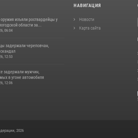
И
НАВИГАЦИЯ
 оружия изъяли росгвардейцы у
Новости
огодской области за...
Карта сайта
26, 06:04
цы задержали череповчан,
 скандал
26, 12:53
ке задержали мужчин,
мых в угоне автомобиля
26, 12:06
дерации, 2026