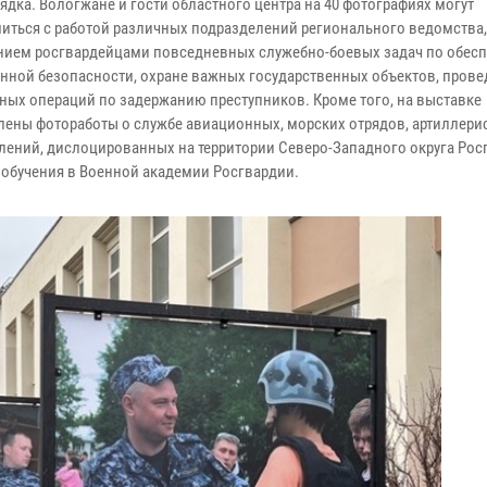
ядка. Вологжане и гости областного центра на 40 фотографиях могут
иться с работой различных подразделений регионального ведомства,
ием росгвардейцами повседневных служебно-боевых задач по обес
нной безопасности, охране важных государственных объектов, пров
ных операций по задержанию преступников. Кроме того, на выставке
лены фотоработы о службе авиационных, морских отрядов, артиллери
лений, дислоцированных на территории Северо-Западного округа Росг
 обучения в Военной академии Росгвардии.