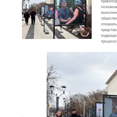
правопор
познаком
выполнен
обществе
специаль
представ
подразде
процессе