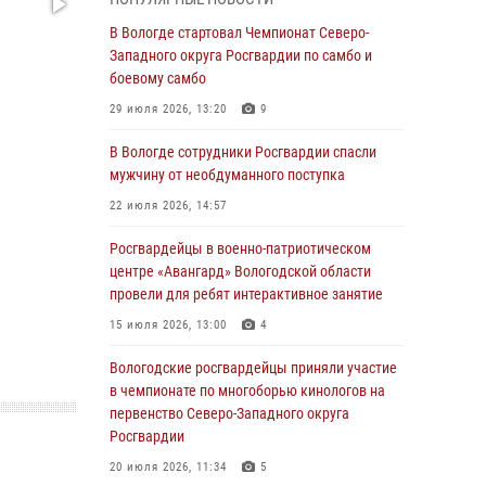
магазина
В Вологде стартовал Чемпионат Северо-
03 августа 2026, 09:34
Западного округа Росгвардии по самбо и
боевому самбо
В Вологде определились победители и
призеры Чемпионатов Северо-Западного
29 июля 2026, 13:20
9
округа Росгвардии по спортивному и боевому
самбо
В Вологде сотрудники Росгвардии спасли
мужчину от необдуманного поступка
03 августа 2026, 08:54
8
1
22 июля 2026, 14:57
ЗА МИНУВШУЮ НЕДЕЛЮ СОТРУДНИКАМИ
ВНЕВЕДОМСТВЕННОЙ ОХРАНЫ РОСГВАРДИИ
Росгвардейцы в военно-патриотическом
В ВОЛОГОДСКОЙ ОБЛАСТИ ЗАДЕРЖАНО 23
центре «Авангард» Вологодской области
ПРАВОНАРУШИТЕЛЯ
провели для ребят интерактивное занятие
02 августа 2026, 10:37
15 июля 2026, 13:00
4
Росгвардейцы в г. Соколе задержали
Вологодские росгвардейцы приняли участие
несовершеннолетнего нарушителя
в чемпионате по многоборью кинологов на
на питбайке
первенство Северо-Западного округа
Росгвардии
31 июля 2026, 06:43
20 июля 2026, 11:34
5
В Вологде стартовал Чемпионат Северо-