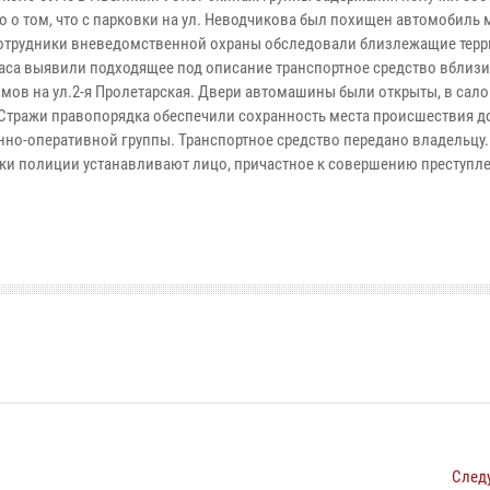
о о том, что с парковки на ул. Неводчикова был похищен автомобиль 
Сотрудники вневедомственной охраны обследовали близлежащие терр
часа выявили подходящее под описание транспортное средство вблизи
мов на ул.2-я Пролетарская. Двери автомашины были открыты, в сало
 Стражи правопорядка обеспечили сохранность места происшествия д
нно-оперативной группы. Транспортное средство передано владельцу.
ки полиции устанавливают лицо, причастное к совершению преступле
След