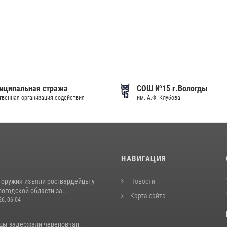
иципальная стража
СОШ №15 г.Вологды
венная организация содействия
им. А.Ф. Клубова
И
НАВИГАЦИЯ
 оружия изъяли росгвардейцы у
Новости
огодской области за...
Карта сайта
26, 06:04
цы задержали череповчан,