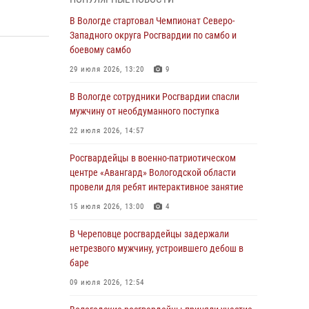
магазина
В Вологде стартовал Чемпионат Северо-
03 августа 2026, 09:34
Западного округа Росгвардии по самбо и
боевому самбо
В Вологде определились победители и
призеры Чемпионатов Северо-Западного
29 июля 2026, 13:20
9
округа Росгвардии по спортивному и боевому
самбо
В Вологде сотрудники Росгвардии спасли
мужчину от необдуманного поступка
03 августа 2026, 08:54
8
1
22 июля 2026, 14:57
ЗА МИНУВШУЮ НЕДЕЛЮ СОТРУДНИКАМИ
ВНЕВЕДОМСТВЕННОЙ ОХРАНЫ РОСГВАРДИИ
Росгвардейцы в военно-патриотическом
В ВОЛОГОДСКОЙ ОБЛАСТИ ЗАДЕРЖАНО 23
центре «Авангард» Вологодской области
ПРАВОНАРУШИТЕЛЯ
провели для ребят интерактивное занятие
02 августа 2026, 10:37
15 июля 2026, 13:00
4
Росгвардейцы в г. Соколе задержали
В Череповце росгвардейцы задержали
несовершеннолетнего нарушителя
нетрезвого мужчину, устроившего дебош в
на питбайке
баре
31 июля 2026, 06:43
09 июля 2026, 12:54
В Вологде стартовал Чемпионат Северо-