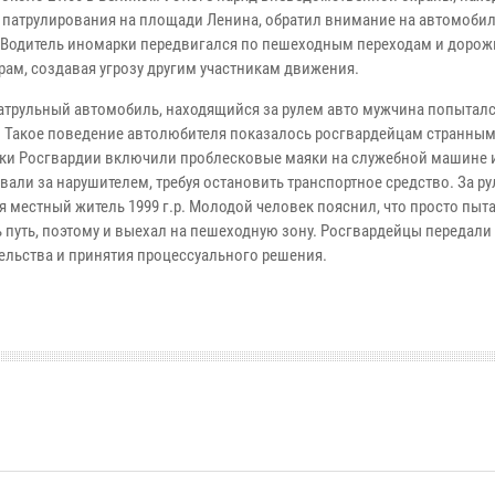
 патрулирования на площади Ленина, обратил внимание на автомобил
 Водитель иномарки передвигался по пешеходным переходам и дорож
рам, создавая угрозу другим участникам движения.
атрульный автомобиль, находящийся за рулем авто мужчина попытал
. Такое поведение автолюбителя показалось росгвардейцам странным
ки Росгвардии включили проблесковые маяки на служебной машине 
вали за нарушителем, требуя остановить транспортное средство. За ру
я местный житель 1999 г.р. Молодой человек пояснил, что просто пыт
ь путь, поэтому и выехал на пешеходную зону. Росгвардейцы передали
льства и принятия процессуального решения.