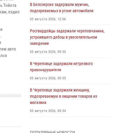
В Белозерске задержали мужчин,
ь Тойота
подозреваемых в угоне автомобиля
кам, ездил
03 августа 2026, 12:06
ся
Росгвардейцы задержали череповчанина,
.
устроившего дебош в увеселительном
и
заведении
лем авто
03 августа 2026, 09:35
ался
В Череповце задержали нетрезвого
правонарушителя
03 августа 2026, 09:35
В Череповце задержали женщину,
подозреваемую в хищении товаров из
магазина
03 августа 2026, 09:34
В Вологде определились победители и
призеры Чемпионатов Северо-Западного
ПОПУЛЯРНЫЕ НОВОСТИ