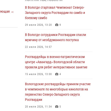
округа Росгвардии по спортивному и боевому
самбо
В Вологде стартовал Чемпионат Северо-
ующая →
Западного округа Росгвардии по самбо и
03 августа 2026, 08:54
8
1
боевому самбо
ЗА МИНУВШУЮ НЕДЕЛЮ СОТРУДНИКАМИ
29 июля 2026, 13:20
9
ВНЕВЕДОМСТВЕННОЙ ОХРАНЫ РОСГВАРДИИ
В ВОЛОГОДСКОЙ ОБЛАСТИ ЗАДЕРЖАНО 23
В Вологде сотрудники Росгвардии спасли
ПРАВОНАРУШИТЕЛЯ
мужчину от необдуманного поступка
02 августа 2026, 10:37
22 июля 2026, 14:57
Росгвардейцы в г. Соколе задержали
Росгвардейцы в военно-патриотическом
несовершеннолетнего нарушителя
центре «Авангард» Вологодской области
на питбайке
провели для ребят интерактивное занятие
31 июля 2026, 06:43
15 июля 2026, 13:00
4
В Вологде стартовал Чемпионат Северо-
Вологодские росгвардейцы приняли участие
Западного округа Росгвардии по самбо и
в чемпионате по многоборью кинологов на
боевому самбо
первенство Северо-Западного округа
Росгвардии
29 июля 2026, 13:20
9
20 июля 2026, 11:34
5
В Вологде росгвардейцы задержали