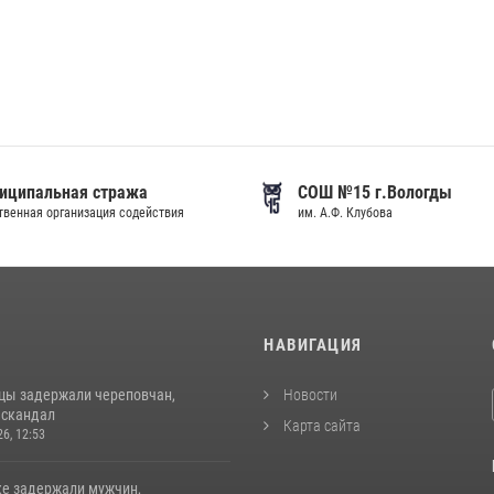
иципальная стража
СОШ №15 г.Вологды
венная организация содействия
им. А.Ф. Клубова
И
НАВИГАЦИЯ
цы задержали череповчан,
Новости
 скандал
Карта сайта
26, 12:53
ке задержали мужчин,