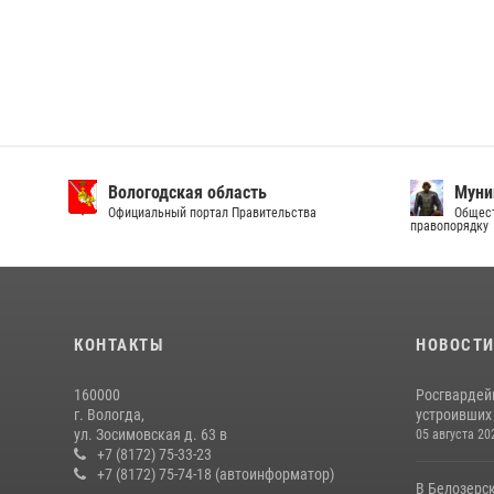
Вологодская область
Муни
Официальный портал Правительства
Общест
правопорядку
КОНТАКТЫ
НОВОСТ
160000
Росгвардей
г. Вологда,
устроивших
ул. Зосимовская д. 63 в
05 августа 20
+7 (8172) 75-33-23
+7 (8172) 75-74-18 (автоинформатор)
В Белозерс