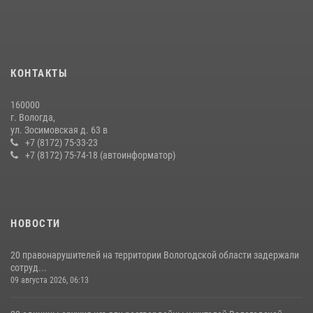
21 единицу оружия изъяли за минувшую неделю сотрудники
Росгвардии в Вологодской области
20 июля 2026, 10:47
26 единиц оружия сдали росгвардейцам добровольно жители
КОНТАКТЫ
Вологодской области за минувшую неделю
11 июля 2026, 05:49
160000
г. Вологда,
В ВОЛОГДЕ РОСГВАРДЕЙЦЫ ЗАДЕРЖАЛИ МУЖЧИНУ,
ул. Зосимовская д. 63 в
ОТКАЗЫВАВШЕГОСЯ ОСВОБОДИТЬ НОМЕР В ГОСТИНИЦЕ
+7 (8172) 75-33-23
+7 (8172) 75-74-18 (автоинформатор)
24 июля 2026, 07:32
НОВОСТИ
20 правонарушителей на территории Вологодской области задержали
сотруд...
09 августа 2026, 06:13