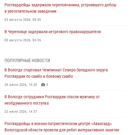
Росгвардейцы задержали череповчанина, устроившего дебош
в увеселительном заведении
03 августа 2026, 09:35
В Череповце задержали нетрезвого правонарушителя
03 августа 2026, 09:35
В Череповце задержали женщину, подозреваемую в хищении
товаров из магазина
ПОПУЛЯРНЫЕ НОВОСТИ
03 августа 2026, 09:34
В Вологде стартовал Чемпионат Северо-Западного округа
Росгвардии по самбо и боевому самбо
В Вологде определились победители и призеры Чемпионатов
Северо-Западного округа Росгвардии по спортивному и боевому
29 июля 2026, 13:20
9
самбо
В Вологде сотрудники Росгвардии спасли мужчину от
03 августа 2026, 08:54
8
1
необдуманного поступка
ЗА МИНУВШУЮ НЕДЕЛЮ СОТРУДНИКАМИ ВНЕВЕДОМСТВЕННОЙ
22 июля 2026, 14:57
ОХРАНЫ РОСГВАРДИИ В ВОЛОГОДСКОЙ ОБЛАСТИ ЗАДЕРЖАНО 23
Росгвардейцы в военно-патриотическом центре «Авангард»
ПРАВОНАРУШИТЕЛЯ
Вологодской области провели для ребят интерактивное занятие
02 августа 2026, 10:37