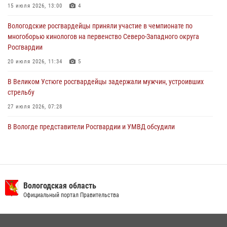
15 июля 2026, 13:00
4
Росгвардейцы в г. Соколе задержали несовершеннолетнего
Вологодские росгвардейцы приняли участие в чемпионате по
нарушителя на питбайке
многоборью кинологов на первенство Северо-Западного округа
31 июля 2026, 06:43
Росгвардии
20 июля 2026, 11:34
5
В Великом Устюге росгвардейцы задержали мужчин, устроивших
стрельбу
27 июля 2026, 07:28
В Вологде представители Росгвардии и УМВД обсудили
взаимодействие по профилактике мошенничеств
22 июля 2026, 12:10
2
16 правонарушителей на территории Вологодской области
задержали сотрудники вневедомственной охраны Росгвардии за
Вологодская область
минувшую неделю
Официальный портал Правительства
20 июля 2026, 09:06