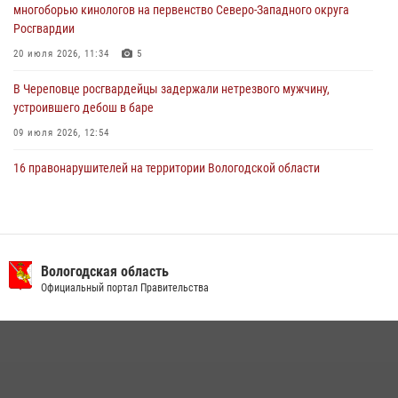
29 июля 2026, 13:20
9
многоборью кинологов на первенство Северо-Западного округа
Росгвардии
20 июля 2026, 11:34
5
В Череповце росгвардейцы задержали нетрезвого мужчину,
устроившего дебош в баре
09 июля 2026, 12:54
16 правонарушителей на территории Вологодской области
задержали сотрудники вневедомственной охраны Росгвардии за
минувшую неделю
20 июля 2026, 09:06
В Великом Устюге росгвардейцы задержали мужчин, устроивших
Вологодская область
стрельбу
Официальный портал Правительства
27 июля 2026, 07:28
В Вологде представители Росгвардии и УМВД обсудили
взаимодействие по профилактике мошенничеств
22 июля 2026, 12:10
2