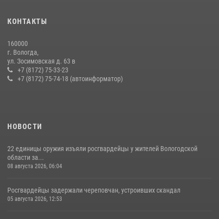
21 единицу оружия изъяли за минувшую неделю сотрудники
КОНТАКТЫ
Росгвардии в Вологодской области
20 июля 2026, 10:47
160000
г. Вологда,
26 единиц оружия сдали росгвардейцам добровольно жители
ул. Зосимовская д. 63 в
Вологодской области за минувшую неделю
+7 (8172) 75-33-23
+7 (8172) 75-74-18 (автоинформатор)
11 июля 2026, 05:49
НОВОСТИ
22 единицы оружия изъяли росгвардейцы у жителей Вологодской
области за...
08 августа 2026, 06:04
Росгвардейцы задержали череповчан, устроивших скандал
05 августа 2026, 12:53