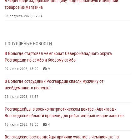
В Череповце задержали женщину, подозреваемую в хищении
товаров из магазина
03 августа 2026, 09:34
В Вологде определились победители и призеры Чемпионатов
Северо-Западного округа Росгвардии по спортивному и боевому
самбо
ПОПУЛЯРНЫЕ НОВОСТИ
03 августа 2026, 08:54
8
1
В Вологде стартовал Чемпионат Северо-Западного округа
Росгвардии по самбо и боевому самбо
ЗА МИНУВШУЮ НЕДЕЛЮ СОТРУДНИКАМИ ВНЕВЕДОМСТВЕННОЙ
ОХРАНЫ РОСГВАРДИИ В ВОЛОГОДСКОЙ ОБЛАСТИ ЗАДЕРЖАНО 23
29 июля 2026, 13:20
9
ПРАВОНАРУШИТЕЛЯ
В Вологде сотрудники Росгвардии спасли мужчину от
02 августа 2026, 10:37
необдуманного поступка
Росгвардейцы в г. Соколе задержали несовершеннолетнего
22 июля 2026, 14:57
нарушителя на питбайке
Росгвардейцы в военно-патриотическом центре «Авангард»
31 июля 2026, 06:43
Вологодской области провели для ребят интерактивное занятие
В Вологде стартовал Чемпионат Северо-Западного округа
15 июля 2026, 13:00
4
Росгвардии по самбо и боевому самбо
Вологодские росгвардейцы приняли участие в чемпионате по