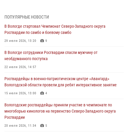
ЗА МИНУВШУЮ НЕДЕЛЮ СОТРУДНИКАМИ ВНЕВЕДОМСТВЕННОЙ
ОХРАНЫ РОСГВАРДИИ В ВОЛОГОДСКОЙ ОБЛАСТИ ЗАДЕРЖАНО 23
ПОПУЛЯРНЫЕ НОВОСТИ
ПРАВОНАРУШИТЕЛЯ
В Вологде стартовал Чемпионат Северо-Западного округа
02 августа 2026, 10:37
Росгвардии по самбо и боевому самбо
Росгвардейцы в г. Соколе задержали несовершеннолетнего
29 июля 2026, 13:20
9
нарушителя на питбайке
В Вологде сотрудники Росгвардии спасли мужчину от
31 июля 2026, 06:43
необдуманного поступка
В Вологде стартовал Чемпионат Северо-Западного округа
22 июля 2026, 14:57
Росгвардии по самбо и боевому самбо
Росгвардейцы в военно-патриотическом центре «Авангард»
29 июля 2026, 13:20
9
Вологодской области провели для ребят интерактивное занятие
В Вологде росгвардейцы задержали мужчину, подозреваемого в
15 июля 2026, 13:00
4
хищении цветного металла
Вологодские росгвардейцы приняли участие в чемпионате по
29 июля 2026, 09:08
многоборью кинологов на первенство Северо-Западного округа
Росгвардии
20 июля 2026, 11:34
5