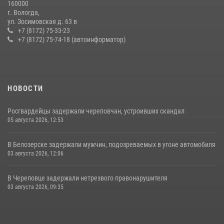
160000
г. Вологда,
В Соколе росгвардейцы задержали двух нетрезвых мужчин,
ул. Зосимовская д. 63 в
угрожавших молодежи расправой
+7 (8172) 75-33-23
+7 (8172) 75-74-18 (автоинформатор)
08 июля 2026, 07:52
1
НОВОСТИ
Росгвардейцы задержали череповчан, устроивших скандал
05 августа 2026, 12:53
В Белозерске задержали мужчин, подозреваемых в угоне автомобиля
03 августа 2026, 12:06
В Череповце задержали нетрезвого правонарушителя
03 августа 2026, 09:35