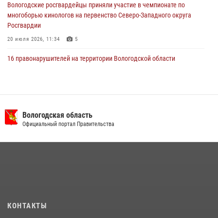
Вологодские росгвардейцы приняли участие в чемпионате по
многоборью кинологов на первенство Северо-Западного округа
Росгвардии
20 июля 2026, 11:34
5
16 правонарушителей на территории Вологодской области
задержали сотрудники вневедомственной охраны Росгвардии за
минувшую неделю
20 июля 2026, 09:06
В Великом Устюге росгвардейцы задержали мужчин, устроивших
Вологодская область
стрельбу
Официальный портал Правительства
27 июля 2026, 07:28
21 единицу оружия изъяли за минувшую неделю сотрудники
Росгвардии в Вологодской области
20 июля 2026, 10:47
В Вологде представители Росгвардии и УМВД обсудили
КОНТАКТЫ
взаимодействие по профилактике мошенничеств