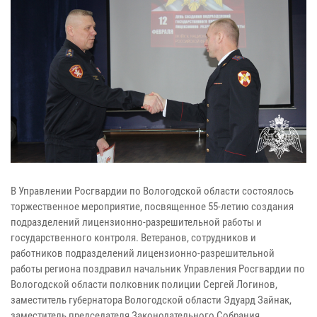
В Управлении Росгвардии по Вологодской области состоялось
торжественное мероприятие, посвященное 55-летию создания
подразделений лицензионно-разрешительной работы и
государственного контроля. Ветеранов, сотрудников и
работников подразделений лицензионно-разрешительной
работы региона поздравил начальник Управления Росгвардии по
Вологодской области полковник полиции Сергей Логинов,
заместитель губернатора Вологодской области Эдуард Зайнак,
заместитель председателя Законодательного Собрания