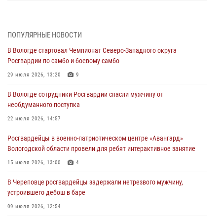
В Вологде определились победители и призеры Чемпионатов
Северо-Западного округа Росгвардии по спортивному и боевому
самбо
ПОПУЛЯРНЫЕ НОВОСТИ
03 августа 2026, 08:54
8
1
В Вологде стартовал Чемпионат Северо-Западного округа
Росгвардии по самбо и боевому самбо
ЗА МИНУВШУЮ НЕДЕЛЮ СОТРУДНИКАМИ ВНЕВЕДОМСТВЕННОЙ
ОХРАНЫ РОСГВАРДИИ В ВОЛОГОДСКОЙ ОБЛАСТИ ЗАДЕРЖАНО 23
29 июля 2026, 13:20
9
ПРАВОНАРУШИТЕЛЯ
В Вологде сотрудники Росгвардии спасли мужчину от
02 августа 2026, 10:37
необдуманного поступка
Росгвардейцы в г. Соколе задержали несовершеннолетнего
22 июля 2026, 14:57
нарушителя на питбайке
Росгвардейцы в военно-патриотическом центре «Авангард»
31 июля 2026, 06:43
Вологодской области провели для ребят интерактивное занятие
В Вологде стартовал Чемпионат Северо-Западного округа
15 июля 2026, 13:00
4
Росгвардии по самбо и боевому самбо
В Череповце росгвардейцы задержали нетрезвого мужчину,
29 июля 2026, 13:20
9
устроившего дебош в баре
09 июля 2026, 12:54