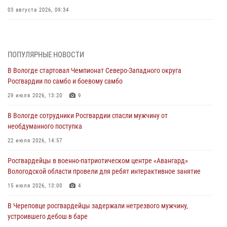
03 августа 2026, 09:34
В Вологде определились победители и призеры Чемпионатов
Северо-Западного округа Росгвардии по спортивному и боевому
самбо
ПОПУЛЯРНЫЕ НОВОСТИ
03 августа 2026, 08:54
8
1
В Вологде стартовал Чемпионат Северо-Западного округа
Росгвардии по самбо и боевому самбо
ЗА МИНУВШУЮ НЕДЕЛЮ СОТРУДНИКАМИ ВНЕВЕДОМСТВЕННОЙ
ОХРАНЫ РОСГВАРДИИ В ВОЛОГОДСКОЙ ОБЛАСТИ ЗАДЕРЖАНО 23
29 июля 2026, 13:20
9
ПРАВОНАРУШИТЕЛЯ
В Вологде сотрудники Росгвардии спасли мужчину от
02 августа 2026, 10:37
необдуманного поступка
Росгвардейцы в г. Соколе задержали несовершеннолетнего
22 июля 2026, 14:57
нарушителя на питбайке
Росгвардейцы в военно-патриотическом центре «Авангард»
31 июля 2026, 06:43
Вологодской области провели для ребят интерактивное занятие
В Вологде стартовал Чемпионат Северо-Западного округа
15 июля 2026, 13:00
4
Росгвардии по самбо и боевому самбо
В Череповце росгвардейцы задержали нетрезвого мужчину,
29 июля 2026, 13:20
9
устроившего дебош в баре