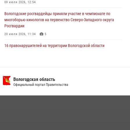
09 июля 2026, 12:54
Вологодские росгвардейцы приняли участие в чемпионате по
многоборью кинологов на первенство Северо-Западного округа
Росгвардии
20 июля 2026, 11:34
5
16 правонарушителей на территории Вологодской области
задержали сотрудники вневедомственной охраны Росгвардии за
минувшую неделю
20 июля 2026, 09:06
В Великом Устюге росгвардейцы задержали мужчин, устроивших
Вологодская область
стрельбу
Официальный портал Правительства
27 июля 2026, 07:28
В Вологде представители Росгвардии и УМВД обсудили
взаимодействие по профилактике мошенничеств
22 июля 2026, 12:10
2
21 единицу оружия изъяли за минувшую неделю сотрудники