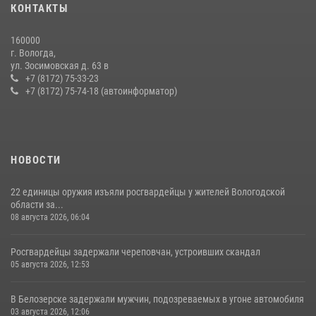
КОНТАКТЫ
Росгвардии в Вологодской области
20 июля 2026, 10:47
160000
г. Вологда,
26 единиц оружия сдали росгвардейцам добровольно жители
ул. Зосимовская д. 63 в
Вологодской области за минувшую неделю
+7 (8172) 75-33-23
+7 (8172) 75-74-18 (автоинформатор)
11 июля 2026, 05:49
НОВОСТИ
22 единицы оружия изъяли росгвардейцы у жителей Вологодской
области за...
08 августа 2026, 06:04
Росгвардейцы задержали череповчан, устроивших скандал
05 августа 2026, 12:53
В Белозерске задержали мужчин, подозреваемых в угоне автомобиля
03 августа 2026, 12:06